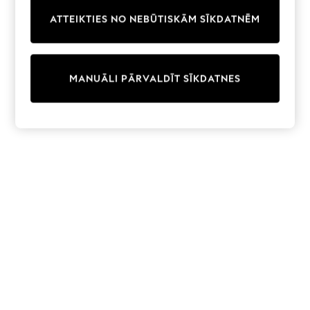
Trainers & Pumps
ATTEIKTIES NO NEBŪTISKĀM SĪKDATNĒM
Swimwear
Tops
Shorts
Joggers
MANUĀLI PĀRVALDĪT SĪKDATNES
adidas
Nike
All Girls Schoolwear
Shoes
Dresses
Trousers
Skirts
Shirts
Polo Shirts
Sweatshirts
Cardigans
Coats & Jackets
Underwear
Socks & Tights