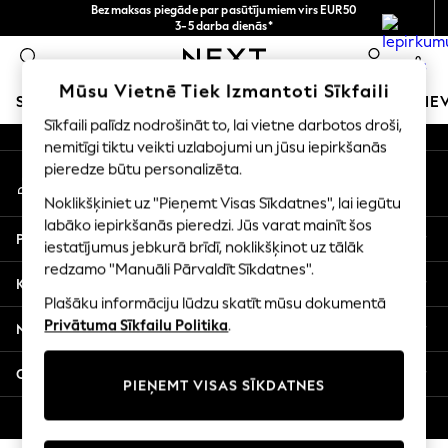
Bezmaksas piegāde par pasūtījumiem virs EUR50
An error occurred on client
3-5 darba dienās*
Tagad jūs varat
0
iepirkties latviešu valodā!
Mūsu sociālie tīkli
Mūsu Vietnē Tiek Izmantoti Sīkfaili
SKOLAS APĢĒRBS
MEITENES
ZĒNI
MAZULIS
SIE
Sīkfaili palīdz nodrošināt to, lai vietne darbotos droši,
nemitīgi tiktu veikti uzlabojumi un jūsu iepirkšanās
SCHOOLWEAR
pieredze būtu personalizēta.
Mans konts
All Boys Schoolwear
Pierakstieties savā kontā
Shoes
Noklikšķiniet uz "Pieņemt Visas Sīkdatnes", lai iegūtu
Trousers
labāko iepirkšanās pieredzi. Jūs varat mainīt šos
Palīdzība
Shorts
iestatījumus jebkurā brīdī, noklikšķinot uz tālāk
redzamo "Manuāli Pārvaldīt Sīkdatnes".
Shirts
Konfidencialitāte un juridiskā informācija
Polo Shirts
Plašāku informāciju lūdzu skatīt mūsu dokumentā
Sweatshirts & Jumpers
Privātuma Sīkfailu Politika
.
Nodaļas
Coats & Jackets
Underwear
Citi pakalpojumi
PIEŅEMT VISAS SĪKDATNES
Socks
Multipacks
© 2026 Next Germany GmbH. Visas tiesības aizsargātas.
All Boys Sport & Swimwear