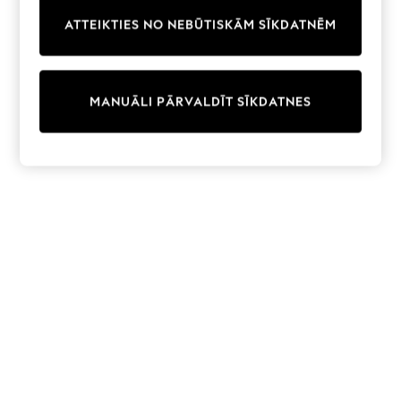
Trainers & Pumps
ATTEIKTIES NO NEBŪTISKĀM SĪKDATNĒM
Swimwear
Tops
Shorts
Joggers
MANUĀLI PĀRVALDĪT SĪKDATNES
adidas
Nike
All Girls Schoolwear
Shoes
Dresses
Trousers
Skirts
Shirts
Polo Shirts
Sweatshirts
Cardigans
Coats & Jackets
Underwear
Socks & Tights