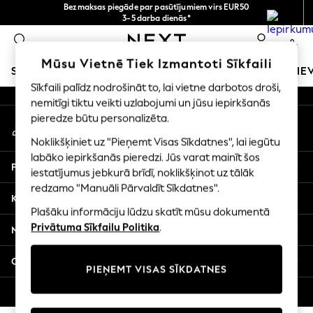
Bezmaksas piegāde par pasūtījumiem virs EUR50
An error occurred on client
3-5 darba dienās*
Tagad jūs varat
0
iepirkties latviešu valodā!
Mūsu sociālie tīkli
Mūsu Vietnē Tiek Izmantoti Sīkfaili
SKOLAS APĢĒRBS
MEITENES
ZĒNI
MAZULIS
SIE
Sīkfaili palīdz nodrošināt to, lai vietne darbotos droši,
nemitīgi tiktu veikti uzlabojumi un jūsu iepirkšanās
SCHOOLWEAR
pieredze būtu personalizēta.
Mans konts
All Boys Schoolwear
Pierakstieties savā kontā
Shoes
Noklikšķiniet uz "Pieņemt Visas Sīkdatnes", lai iegūtu
Trousers
labāko iepirkšanās pieredzi. Jūs varat mainīt šos
Palīdzība
Shorts
iestatījumus jebkurā brīdī, noklikšķinot uz tālāk
redzamo "Manuāli Pārvaldīt Sīkdatnes".
Shirts
Konfidencialitāte un juridiskā informācija
Polo Shirts
Plašāku informāciju lūdzu skatīt mūsu dokumentā
Sweatshirts & Jumpers
Privātuma Sīkfailu Politika
.
Nodaļas
Coats & Jackets
Underwear
Citi pakalpojumi
PIEŅEMT VISAS SĪKDATNES
Socks
Multipacks
© 2026 Next Germany GmbH. Visas tiesības aizsargātas.
All Boys Sport & Swimwear