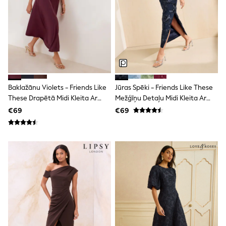
adidas
Nike
Shop All
Shoes
Coats & Jackets
Bags & Accessories
Shirts
Polo Shirts
Shop all
Baklažānu Violets - Friends Like
Jūras Spēki - Friends Like These
Shoes
These Drapētā Midi Kleita Ar
Mežģīņu Detaļu Midi Kleita Ar
Coats & Jackets
Vienu Plecu
Vienu Plecu
€69
€69
Bags
Polo Shirts
Blue
Black
White
Grey
Green
Red
All Branded Schoolwear
adidas
Nike
Hype