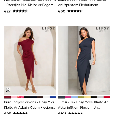
Shorts
- Džersijas Midi Kleita Ar Pogām
Ar Uzpūstām Piedurknēm
Skirts
Uz Leju
€27
€60
Sunglasses
Sunsafe Swimwear
Swimsuits
Tops & T-Shirts
Baby Holiday Shop
Baby Travel Accessories
All Accessories
Beach Bags
Luggage
Beach Towels
Birkenstock
Crocs
Havaianas
Pour Moi
Rayban
Skechers
Trousers
GIRLS
New In
Burgundijas Sarkans - Lipsy Midi
Tumši Zils - Lipsy Maksi Kleita Ar
New in from Next
Kleita Ar Atkailinātiem Pleciem
Atkailinātiem Pleciem Un
New In
Trending: Top & Short Sets
Un Ielocēm
Ielocītu Vidukli
€93
€101