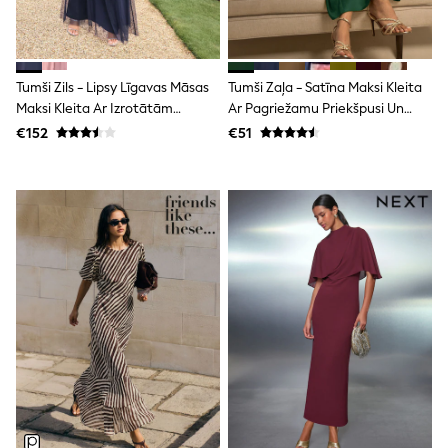
Dresses
Flip Flops
Sliders
Jumpsuits & Playsuits
Linen Collection
Tumši Zils - Lipsy Līgavas Māsas
Tumši Zaļa - Satīna Maksi Kleita
Sandals
Maksi Kleita Ar Izrotātām
Ar Pagriežamu Priekšpusi Un
Shorts
Detaļām
Garām Piedurknēm
€152
€51
Trousers
Sun Hats & Caps
Tops & T-Shirts
Sunglasses
Men's Holiday Shop
All Swimwear
Accessories
Bags & Luggage
Footwear
Hats
Linen Collection
Loafers
Polo Shirts
Sandals & Flipflops
Shirts
Shorts
Sunglasses