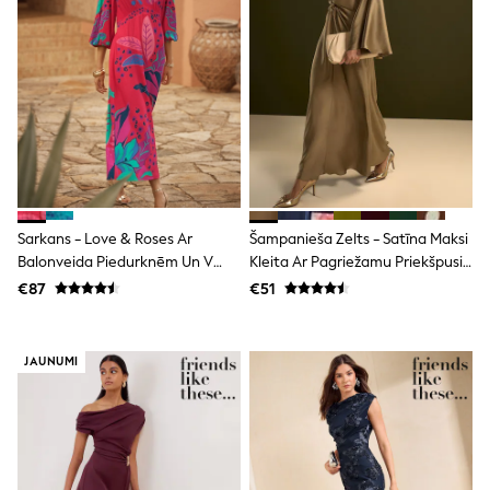
Shorts
Joggers
adidas
Nike
All Girls Schoolwear
Shoes
Dresses
Trousers
Skirts
Shirts
Polo Shirts
Sweatshirts
Sarkans - Love & Roses Ar
Šampanieša Zelts - Satīna Maksi
Cardigans
Balonveida Piedurknēm Un V
Kleita Ar Pagriežamu Priekšpusi
Coats & Jackets
Veida Kakla Izgriezumu, Brazīlijas
Un Garām Piedurknēm
€87
€51
Underwear
Raksta Midi Kleitu
Socks & Tights
Multipacks
All Girls Sports & Swimwear
JAUNUMI
Trainers & Pumps
Swimwear
Tops
Leggings
Shorts
Joggers