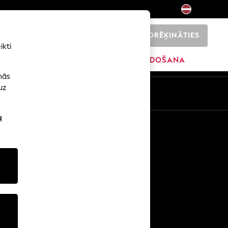
NORĒĶINĀTIES
0
ikti
SĀKUMS
ZĪMOLI
IZPĀRDOŠANA
nās
uz
u
Citi pakalpojumi
Mediji un prese
Uzņēmums
NEXT karjeras