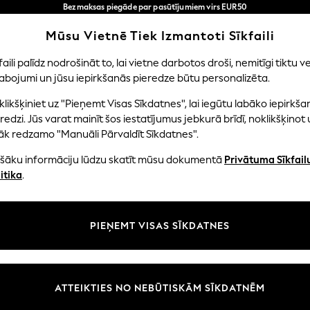
Bezmaksas piegāde par pasūtījumiem virs EUR50
3-5 darba dienās*
Tagad jūs varat
Mūsu Vietnē Tiek Izmantoti Sīkfaili
iepirkties latviešu valodā!
Mūsu sociālie tīkli
faili palīdz nodrošināt to, lai vietne darbotos droši, nemitīgi tiktu ve
abojumi un jūsu iepirkšanās pieredze būtu personalizēta.
NI
MAZULIS
SIEVIETES
VĪRIEŠI
likšķiniet uz "Pieņemt Visas Sīkdatnes", lai iegūtu labāko iepirkša
redzi. Jūs varat mainīt šos iestatījumus jebkurā brīdī, noklikšķinot 
āk redzamo "Manuāli Pārvaldīt Sīkdatnes".
ašāku informāciju lūdzu skatīt mūsu dokumentā
Privātuma Sīkfail
litāte un juridiskā informācija
Nodaļas
itika
.
tātes un sīkfailu politika
Sieviešu
n nosacījumi
Vīriešiem
PIEŅEMT VISAS SĪKDATNES
aldīt sīkfailus
Zēni
uksmju un vērtējumu politika
Meitenes
Sākums
ATTEIKTIES NO NEBŪTISKĀM SĪKDATNĒM
Bērnu