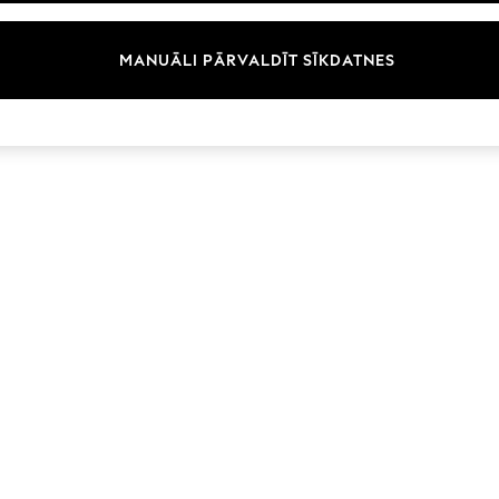
Zīmoli
MANUĀLI PĀRVALDĪT SĪKDATNES
© 2026 Next Germany GmbH. Visas tiesības aizsargātas.