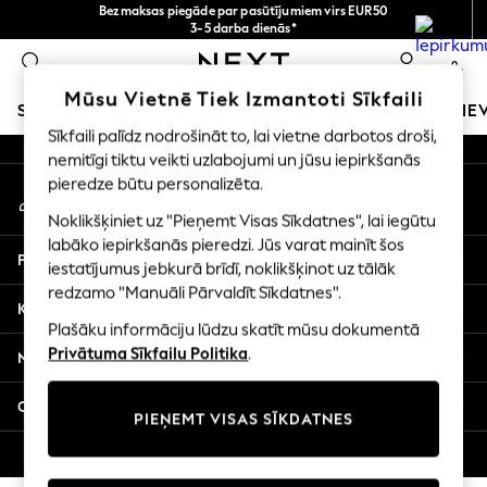
Bezmaksas piegāde par pasūtījumiem virs EUR50
An error occurred on client
3-5 darba dienās*
Tagad jūs varat
0
iepirkties latviešu valodā!
Mūsu sociālie tīkli
Mūsu Vietnē Tiek Izmantoti Sīkfaili
SKOLAS APĢĒRBS
MEITENES
ZĒNI
MAZULIS
SIE
Sīkfaili palīdz nodrošināt to, lai vietne darbotos droši,
nemitīgi tiktu veikti uzlabojumi un jūsu iepirkšanās
SCHOOLWEAR
pieredze būtu personalizēta.
Mans konts
All Boys Schoolwear
Pierakstieties savā kontā
Shoes
Noklikšķiniet uz "Pieņemt Visas Sīkdatnes", lai iegūtu
Trousers
labāko iepirkšanās pieredzi. Jūs varat mainīt šos
Palīdzība
Shorts
iestatījumus jebkurā brīdī, noklikšķinot uz tālāk
redzamo "Manuāli Pārvaldīt Sīkdatnes".
Shirts
Konfidencialitāte un juridiskā informācija
Polo Shirts
Plašāku informāciju lūdzu skatīt mūsu dokumentā
Sweatshirts & Jumpers
Privātuma Sīkfailu Politika
.
Nodaļas
Coats & Jackets
Underwear
Citi pakalpojumi
PIEŅEMT VISAS SĪKDATNES
Socks
Multipacks
© 2026 Next Germany GmbH. Visas tiesības aizsargātas.
All Boys Sport & Swimwear