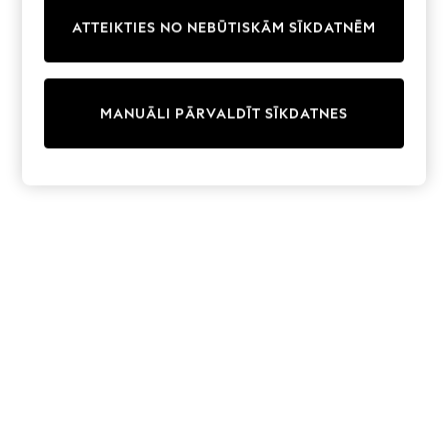
Trainers & Pumps
ATTEIKTIES NO NEBŪTISKĀM SĪKDATNĒM
Swimwear
Tops
Shorts
Joggers
MANUĀLI PĀRVALDĪT SĪKDATNES
adidas
Nike
All Girls Schoolwear
Shoes
Dresses
Trousers
Skirts
Shirts
Polo Shirts
Sweatshirts
Cardigans
Coats & Jackets
Underwear
Socks & Tights