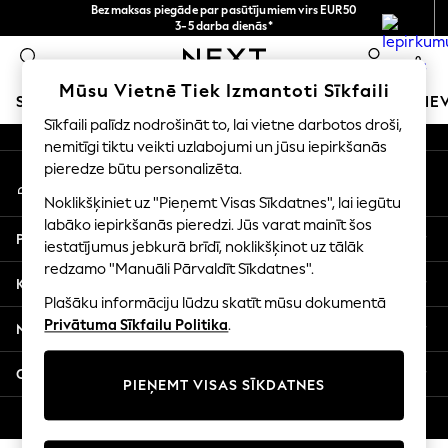
Bezmaksas piegāde par pasūtījumiem virs EUR50
An error occurred on client
3-5 darba dienās*
Tagad jūs varat
0
iepirkties latviešu valodā!
Mūsu sociālie tīkli
Mūsu Vietnē Tiek Izmantoti Sīkfaili
SKOLAS APĢĒRBS
MEITENES
ZĒNI
MAZULIS
SIE
Sīkfaili palīdz nodrošināt to, lai vietne darbotos droši,
nemitīgi tiktu veikti uzlabojumi un jūsu iepirkšanās
SCHOOLWEAR
pieredze būtu personalizēta.
Mans konts
All Boys Schoolwear
Pierakstieties savā kontā
Shoes
Noklikšķiniet uz "Pieņemt Visas Sīkdatnes", lai iegūtu
Trousers
labāko iepirkšanās pieredzi. Jūs varat mainīt šos
Palīdzība
Shorts
iestatījumus jebkurā brīdī, noklikšķinot uz tālāk
redzamo "Manuāli Pārvaldīt Sīkdatnes".
Shirts
Konfidencialitāte un juridiskā informācija
Polo Shirts
Plašāku informāciju lūdzu skatīt mūsu dokumentā
Sweatshirts & Jumpers
Privātuma Sīkfailu Politika
.
Nodaļas
Coats & Jackets
Underwear
Citi pakalpojumi
PIEŅEMT VISAS SĪKDATNES
Socks
Multipacks
© 2026 Next Germany GmbH. Visas tiesības aizsargātas.
All Boys Sport & Swimwear