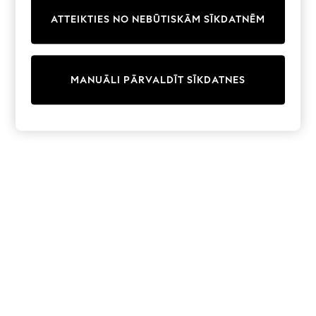
Trainers & Pumps
ATTEIKTIES NO NEBŪTISKĀM SĪKDATNĒM
Swimwear
Tops
Shorts
Joggers
MANUĀLI PĀRVALDĪT SĪKDATNES
adidas
Nike
All Girls Schoolwear
Shoes
Dresses
Trousers
Skirts
Shirts
Polo Shirts
Sweatshirts
Cardigans
Coats & Jackets
Underwear
Socks & Tights