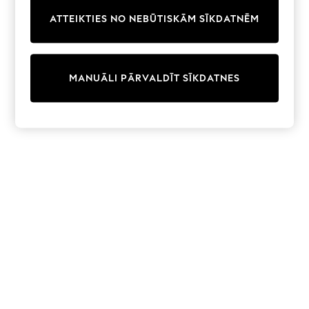
Trainers & Pumps
ATTEIKTIES NO NEBŪTISKĀM SĪKDATNĒM
Swimwear
Tops
Shorts
Joggers
MANUĀLI PĀRVALDĪT SĪKDATNES
adidas
Nike
All Girls Schoolwear
Shoes
Dresses
Trousers
Skirts
Shirts
Polo Shirts
Sweatshirts
Cardigans
Coats & Jackets
Underwear
Socks & Tights