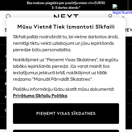
Bezmaksas piegāde par pasūtījumiem virs EUR50
An error occurred on client
3-5 darba dienās*
Tagad jūs varat
0
iepirkties latviešu valodā!
Mūsu sociālie tīkli
Mūsu Vietnē Tiek Izmantoti Sīkfaili
SKOLAS APĢĒRBS
MEITENES
ZĒNI
MAZULIS
SIE
Sīkfaili palīdz nodrošināt to, lai vietne darbotos droši,
nemitīgi tiktu veikti uzlabojumi un jūsu iepirkšanās
SCHOOLWEAR
pieredze būtu personalizēta.
Mans konts
All Boys Schoolwear
Pierakstieties savā kontā
Shoes
Noklikšķiniet uz "Pieņemt Visas Sīkdatnes", lai iegūtu
Trousers
labāko iepirkšanās pieredzi. Jūs varat mainīt šos
Palīdzība
Shorts
iestatījumus jebkurā brīdī, noklikšķinot uz tālāk
redzamo "Manuāli Pārvaldīt Sīkdatnes".
Shirts
Konfidencialitāte un juridiskā informācija
Polo Shirts
Plašāku informāciju lūdzu skatīt mūsu dokumentā
Sweatshirts & Jumpers
Privātuma Sīkfailu Politika
.
Nodaļas
Coats & Jackets
Underwear
Citi pakalpojumi
PIEŅEMT VISAS SĪKDATNES
Socks
Multipacks
© 2026 Next Germany GmbH. Visas tiesības aizsargātas.
All Boys Sport & Swimwear