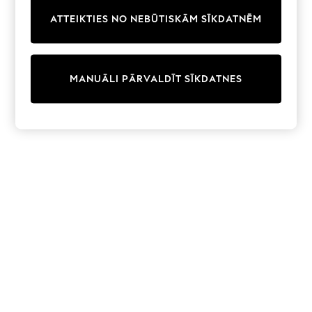
Trainers & Pumps
ATTEIKTIES NO NEBŪTISKĀM SĪKDATNĒM
Swimwear
Tops
Shorts
Joggers
MANUĀLI PĀRVALDĪT SĪKDATNES
adidas
Nike
All Girls Schoolwear
Shoes
Dresses
Trousers
Skirts
Shirts
Polo Shirts
Sweatshirts
Cardigans
Coats & Jackets
Underwear
Socks & Tights