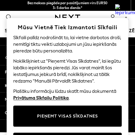
Bezmaksas piegāde par pasūtījumiem virs EUR50
An error occurred on client
3-5 darba dienās*
Tagad jūs varat
0
iepirkties latviešu valodā!
Mūsu sociālie tīkli
Mūsu Vietnē Tiek Izmantoti Sīkfaili
SKOLAS APĢĒRBS
SVĒTKU VEIKALS
MEITENES
ZĒ
Sīkfaili palīdz nodrošināt to, lai vietne darbotos droši,
nemitīgi tiktu veikti uzlabojumi un jūsu iepirkšanās
SCHOOLWEAR
pieredze būtu personalizēta.
Mans konts
All Boys Schoolwear
Pierakstieties savā kontā
Shoes
Noklikšķiniet uz "Pieņemt Visas Sīkdatnes", lai iegūtu
Trousers
labāko iepirkšanās pieredzi. Jūs varat mainīt šos
Palīdzība
Shorts
iestatījumus jebkurā brīdī, noklikšķinot uz tālāk
redzamo "Manuāli Pārvaldīt Sīkdatnes".
Shirts
Konfidencialitāte un juridiskā informācija
Polo Shirts
Plašāku informāciju lūdzu skatīt mūsu dokumentā
Sweatshirts & Jumpers
Privātuma Sīkfailu Politika
.
Nodaļas
Coats & Jackets
Underwear
Citi pakalpojumi
PIEŅEMT VISAS SĪKDATNES
Socks
Multipacks
© 2026 Next Germany GmbH. Visas tiesības aizsargātas.
All Boys Sport & Swimwear