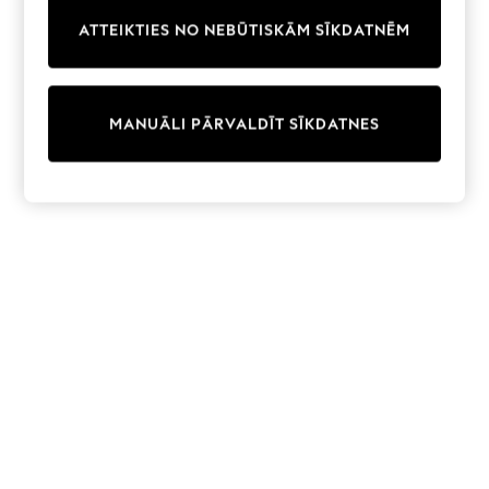
Trainers & Pumps
ATTEIKTIES NO NEBŪTISKĀM SĪKDATNĒM
Swimwear
Tops
Shorts
Joggers
MANUĀLI PĀRVALDĪT SĪKDATNES
adidas
Nike
All Girls Schoolwear
Shoes
Dresses
Trousers
Skirts
Shirts
Polo Shirts
Sweatshirts
Cardigans
Coats & Jackets
Underwear
Socks & Tights