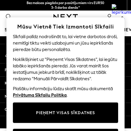
Bezmaksas piegāde par pasūtījumiem virs EUR50
An error occurred on client
3-5 darba dienās*
Tagad jūs varat
0
iepirkties latviešu valodā!
Mūsu sociālie tīkli
Mūsu Vietnē Tiek Izmantoti Sīkfaili
SKOLAS APĢĒRBS
MEITENES
ZĒNI
MAZULIS
SIE
Sīkfaili palīdz nodrošināt to, lai vietne darbotos droši,
nemitīgi tiktu veikti uzlabojumi un jūsu iepirkšanās
SCHOOLWEAR
pieredze būtu personalizēta.
Mans konts
All Boys Schoolwear
Pierakstieties savā kontā
Shoes
Noklikšķiniet uz "Pieņemt Visas Sīkdatnes", lai iegūtu
Trousers
labāko iepirkšanās pieredzi. Jūs varat mainīt šos
Palīdzība
Shorts
iestatījumus jebkurā brīdī, noklikšķinot uz tālāk
redzamo "Manuāli Pārvaldīt Sīkdatnes".
Shirts
Konfidencialitāte un juridiskā informācija
Polo Shirts
Plašāku informāciju lūdzu skatīt mūsu dokumentā
Sweatshirts & Jumpers
Privātuma Sīkfailu Politika
.
Nodaļas
Coats & Jackets
Underwear
Citi pakalpojumi
PIEŅEMT VISAS SĪKDATNES
Socks
Multipacks
© 2026 Next Germany GmbH. Visas tiesības aizsargātas.
All Boys Sport & Swimwear