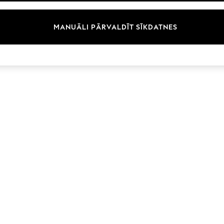
Zīmoli
MANUĀLI PĀRVALDĪT SĪKDATNES
© 2026 Next Germany GmbH. Visas tiesības aizsargātas.