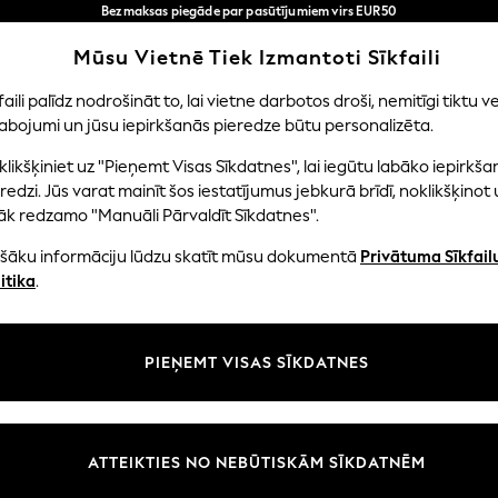
Bezmaksas piegāde par pasūtījumiem virs EUR50
3-5 darba dienās*
Tagad jūs varat
Mūsu Vietnē Tiek Izmantoti Sīkfaili
iepirkties latviešu valodā!
Mūsu sociālie tīkli
faili palīdz nodrošināt to, lai vietne darbotos droši, nemitīgi tiktu ve
abojumi un jūsu iepirkšanās pieredze būtu personalizēta.
NI
MAZULIS
SIEVIETES
VĪRIEŠI
likšķiniet uz "Pieņemt Visas Sīkdatnes", lai iegūtu labāko iepirkša
redzi. Jūs varat mainīt šos iestatījumus jebkurā brīdī, noklikšķinot 
āk redzamo "Manuāli Pārvaldīt Sīkdatnes".
ašāku informāciju lūdzu skatīt mūsu dokumentā
Privātuma Sīkfail
litāte un juridiskā informācija
Nodaļas
itika
.
tātes un sīkfailu politika
Sieviešu
n nosacījumi
Vīriešiem
PIEŅEMT VISAS SĪKDATNES
aldīt sīkfailus
Zēni
uksmju un vērtējumu politika
Meitenes
Sākums
ATTEIKTIES NO NEBŪTISKĀM SĪKDATNĒM
Bērnu