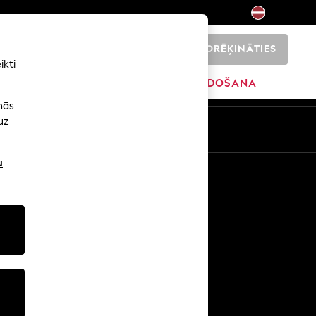
NORĒĶINĀTIES
0
ikti
SĀKUMS
ZĪMOLI
IZPĀRDOŠANA
nās
uz
u
Citi pakalpojumi
Mediji un prese
Uzņēmums
NEXT karjeras