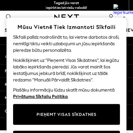
Tagad jūs varat
An error occurred on client
iepirkties latviešu valodā!
Ātrāk un drošāk,
0
norēķināšanās ar Maksājums caur banku
Mūsu sociālie tīkli
Mūsu Vietnē Tiek Izmantoti Sīkfaili
SKOLAS APĢĒRBS
MEITENES
ZĒNI
MAZULIS
SIE
Sīkfaili palīdz nodrošināt to, lai vietne darbotos droši,
nemitīgi tiktu veikti uzlabojumi un jūsu iepirkšanās
SCHOOLWEAR
pieredze būtu personalizēta.
Mans konts
All Boys Schoolwear
Pierakstieties savā kontā
Shoes
Noklikšķiniet uz "Pieņemt Visas Sīkdatnes", lai iegūtu
Trousers
labāko iepirkšanās pieredzi. Jūs varat mainīt šos
Palīdzība
Shorts
iestatījumus jebkurā brīdī, noklikšķinot uz tālāk
redzamo "Manuāli Pārvaldīt Sīkdatnes".
Shirts
Konfidencialitāte un juridiskā informācija
Polo Shirts
Plašāku informāciju lūdzu skatīt mūsu dokumentā
Sweatshirts & Jumpers
Privātuma Sīkfailu Politika
.
Nodaļas
Coats & Jackets
Underwear
Citi pakalpojumi
PIEŅEMT VISAS SĪKDATNES
Socks
Multipacks
© 2026 Next Germany GmbH. Visas tiesības aizsargātas.
All Boys Sport & Swimwear