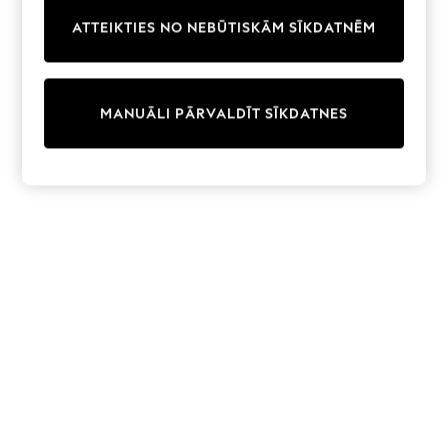
Trainers & Pumps
ATTEIKTIES NO NEBŪTISKĀM SĪKDATNĒM
Swimwear
Tops
Shorts
Joggers
MANUĀLI PĀRVALDĪT SĪKDATNES
adidas
Nike
All Girls Schoolwear
Shoes
Dresses
Trousers
Skirts
Shirts
Polo Shirts
Sweatshirts
Cardigans
Coats & Jackets
Underwear
Socks & Tights