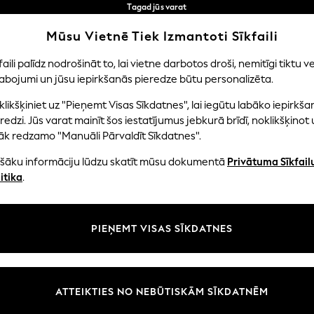
Tagad jūs varat
iepirkties latviešu valodā!
Ātrāk un drošāk,
Mūsu Vietnē Tiek Izmantoti Sīkfaili
norēķināšanās ar Maksājums caur banku
Mūsu sociālie tīkli
faili palīdz nodrošināt to, lai vietne darbotos droši, nemitīgi tiktu ve
abojumi un jūsu iepirkšanās pieredze būtu personalizēta.
EITENES
ZĒNI
MAZULIS
SIEVIETES
VĪRIE
likšķiniet uz "Pieņemt Visas Sīkdatnes", lai iegūtu labāko iepirkša
redzi. Jūs varat mainīt šos iestatījumus jebkurā brīdī, noklikšķinot 
āk redzamo "Manuāli Pārvaldīt Sīkdatnes".
ašāku informāciju lūdzu skatīt mūsu dokumentā
Privātuma Sīkfail
litāte un juridiskā informācija
Nodaļas
itika
.
tātes un sīkfailu politika
Sieviešu
n nosacījumi
Vīriešiem
PIEŅEMT VISAS SĪKDATNES
aldīt sīkfailus
Zēni
uksmju un vērtējumu politika
Meitenes
Sākums
ATTEIKTIES NO NEBŪTISKĀM SĪKDATNĒM
Bērnu