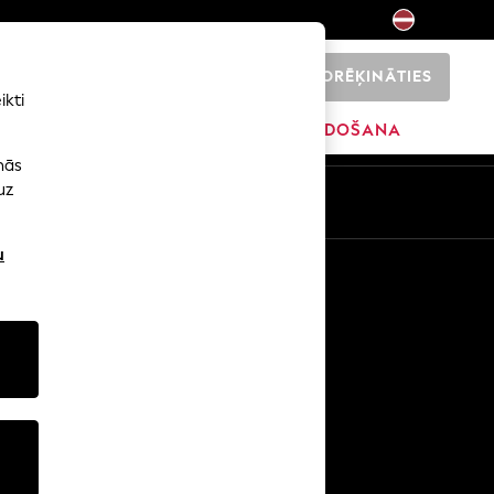
NORĒĶINĀTIES
0
ikti
ŠI
SĀKUMS
ZĪMOLI
IZPĀRDOŠANA
nās
uz
u
Citi pakalpojumi
Mediji un prese
Uzņēmums
NEXT karjeras