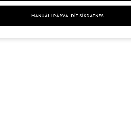
Zīmoli
MANUĀLI PĀRVALDĪT SĪKDATNES
© 2026 Next Germany GmbH. Visas tiesības aizsargātas.