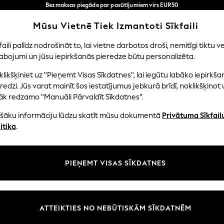
Bezmaksas piegāde par pasūtījumiem virs EUR50
3-5 darba dienās*
Tagad jūs varat
Mūsu Vietnē Tiek Izmantoti Sīkfaili
iepirkties latviešu valodā!
Mūsu sociālie tīkli
faili palīdz nodrošināt to, lai vietne darbotos droši, nemitīgi tiktu ve
abojumi un jūsu iepirkšanās pieredze būtu personalizēta.
EITENES
ZĒNI
MAZULIS
SIEVIETES
VĪRIE
likšķiniet uz "Pieņemt Visas Sīkdatnes", lai iegūtu labāko iepirkša
redzi. Jūs varat mainīt šos iestatījumus jebkurā brīdī, noklikšķinot 
āk redzamo "Manuāli Pārvaldīt Sīkdatnes".
ašāku informāciju lūdzu skatīt mūsu dokumentā
Privātuma Sīkfail
litāte un juridiskā informācija
Nodaļas
itika
.
tātes un sīkfailu politika
Sieviešu
n nosacījumi
Vīriešiem
PIEŅEMT VISAS SĪKDATNES
aldīt sīkfailus
Zēni
uksmju un vērtējumu politika
Meitenes
Sākums
ATTEIKTIES NO NEBŪTISKĀM SĪKDATNĒM
Bērnu