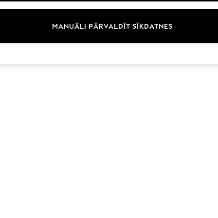
Zīmoli
MANUĀLI PĀRVALDĪT SĪKDATNES
© 2026 Next Germany GmbH. Visas tiesības aizsargātas.