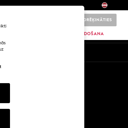
NORĒĶINĀTIES
0
ikti
ŠI
SĀKUMS
ZĪMOLI
IZPĀRDOŠANA
nās
uz
u
Citi pakalpojumi
Mediji un prese
Uzņēmums
NEXT karjeras