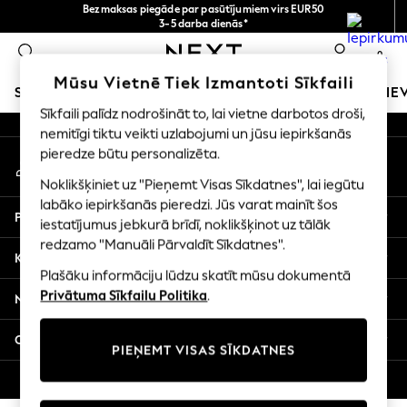
Bezmaksas piegāde par pasūtījumiem virs EUR50
An error occurred on client
3-5 darba dienās*
Tagad jūs varat
0
iepirkties latviešu valodā!
Mūsu sociālie tīkli
Mūsu Vietnē Tiek Izmantoti Sīkfaili
SKOLAS APĢĒRBS
MEITENES
ZĒNI
MAZULIS
SIE
Sīkfaili palīdz nodrošināt to, lai vietne darbotos droši,
nemitīgi tiktu veikti uzlabojumi un jūsu iepirkšanās
SCHOOLWEAR
pieredze būtu personalizēta.
Mans konts
All Boys Schoolwear
Pierakstieties savā kontā
Shoes
Noklikšķiniet uz "Pieņemt Visas Sīkdatnes", lai iegūtu
Trousers
labāko iepirkšanās pieredzi. Jūs varat mainīt šos
Palīdzība
Shorts
iestatījumus jebkurā brīdī, noklikšķinot uz tālāk
redzamo "Manuāli Pārvaldīt Sīkdatnes".
Shirts
Konfidencialitāte un juridiskā informācija
Polo Shirts
Plašāku informāciju lūdzu skatīt mūsu dokumentā
Sweatshirts & Jumpers
Privātuma Sīkfailu Politika
.
Nodaļas
Coats & Jackets
Underwear
Citi pakalpojumi
PIEŅEMT VISAS SĪKDATNES
Socks
Multipacks
© 2026 Next Germany GmbH. Visas tiesības aizsargātas.
All Boys Sport & Swimwear