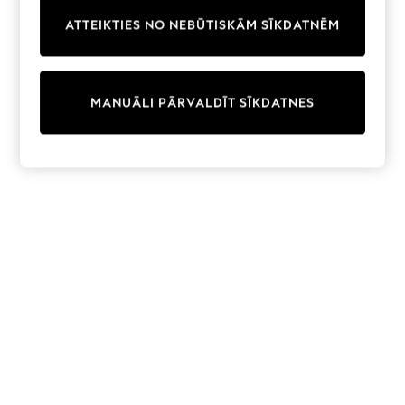
Trainers & Pumps
ATTEIKTIES NO NEBŪTISKĀM SĪKDATNĒM
Swimwear
Tops
Shorts
Joggers
MANUĀLI PĀRVALDĪT SĪKDATNES
adidas
Nike
All Girls Schoolwear
Shoes
Dresses
Trousers
Skirts
Shirts
Polo Shirts
Sweatshirts
Cardigans
Coats & Jackets
Underwear
Socks & Tights