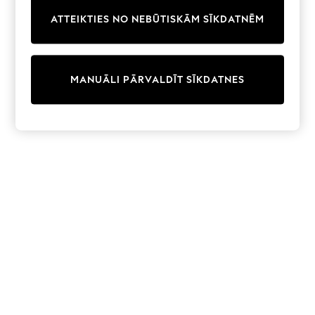
Trainers & Pumps
ATTEIKTIES NO NEBŪTISKĀM SĪKDATNĒM
Swimwear
Tops
Shorts
Joggers
MANUĀLI PĀRVALDĪT SĪKDATNES
adidas
Nike
All Girls Schoolwear
Shoes
Dresses
Trousers
Skirts
Shirts
Polo Shirts
Sweatshirts
Cardigans
Coats & Jackets
Underwear
Socks & Tights