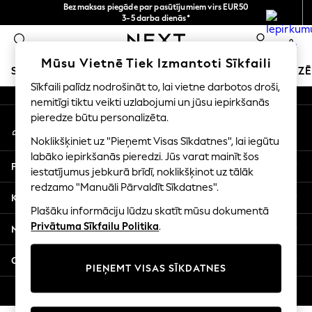
Bezmaksas piegāde par pasūtījumiem virs EUR50
An error occurred on client
3-5 darba dienās*
Tagad jūs varat
0
iepirkties latviešu valodā!
Mūsu sociālie tīkli
Mūsu Vietnē Tiek Izmantoti Sīkfaili
SKOLAS APĢĒRBS
SVĒTKU VEIKALS
MEITENES
ZĒ
Sīkfaili palīdz nodrošināt to, lai vietne darbotos droši,
nemitīgi tiktu veikti uzlabojumi un jūsu iepirkšanās
SCHOOLWEAR
pieredze būtu personalizēta.
Mans konts
All Boys Schoolwear
Pierakstieties savā kontā
Shoes
Noklikšķiniet uz "Pieņemt Visas Sīkdatnes", lai iegūtu
Trousers
labāko iepirkšanās pieredzi. Jūs varat mainīt šos
Palīdzība
Shorts
iestatījumus jebkurā brīdī, noklikšķinot uz tālāk
redzamo "Manuāli Pārvaldīt Sīkdatnes".
Shirts
Konfidencialitāte un juridiskā informācija
Polo Shirts
Plašāku informāciju lūdzu skatīt mūsu dokumentā
Sweatshirts & Jumpers
Privātuma Sīkfailu Politika
.
Nodaļas
Coats & Jackets
Underwear
Citi pakalpojumi
PIEŅEMT VISAS SĪKDATNES
Socks
Multipacks
© 2026 Next Germany GmbH. Visas tiesības aizsargātas.
All Boys Sport & Swimwear