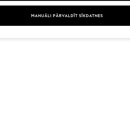
Zīmoli
MANUĀLI PĀRVALDĪT SĪKDATNES
© 2026 Next Germany GmbH. Visas tiesības aizsargātas.