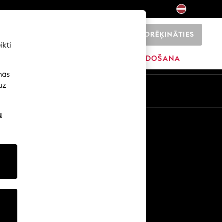
NORĒĶINĀTIES
0
ikti
ŠI
SĀKUMS
ZĪMOLI
IZPĀRDOŠANA
nās
uz
u
Citi pakalpojumi
Mediji un prese
Uzņēmums
NEXT karjeras