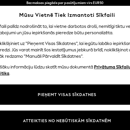
Bezmaksas piegāde par pasūtījumiem virs EUR50
3-5 darba dienās*
Tagad jūs varat
Mūsu Vietnē Tiek Izmantoti Sīkfaili
iepirkties latviešu valodā!
Mūsu sociālie tīkli
faili palīdz nodrošināt to, lai vietne darbotos droši, nemitīgi tiktu ve
abojumi un jūsu iepirkšanās pieredze būtu personalizēta.
EITENES
ZĒNI
MAZULIS
SIEVIETES
VĪRIE
likšķiniet uz "Pieņemt Visas Sīkdatnes", lai iegūtu labāko iepirkša
redzi. Jūs varat mainīt šos iestatījumus jebkurā brīdī, noklikšķinot 
āk redzamo "Manuāli Pārvaldīt Sīkdatnes".
ašāku informāciju lūdzu skatīt mūsu dokumentā
Privātuma Sīkfail
litāte un juridiskā informācija
Nodaļas
itika
.
tātes un sīkfailu politika
Sieviešu
n nosacījumi
Vīriešiem
PIEŅEMT VISAS SĪKDATNES
aldīt sīkfailus
Zēni
uksmju un vērtējumu politika
Meitenes
Sākums
ATTEIKTIES NO NEBŪTISKĀM SĪKDATNĒM
Bērnu