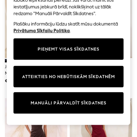
labāko iepirkšanās pieredzi. Jūs varat mainīt šos
Shorts
iestatījumus jebkurā brīdī, noklikšķinot uz tālāk
Joggers
adidas
redzamo "Manuāli Pārvaldīt Sīkdatnes".
Nike
Plašāku informāciju lūdzu skatīt mūsu dokumentā
All Girls Schoolwear
Shoes
Privātuma Sīkfailu Politika
.
Dresses
Trousers
Skirts
PIEŅEMT VISAS SĪKDATNES
Shirts
Polo Shirts
Sweatshirts
Jūras Spēki - Friends Like These
Baklažānu Violets - Friends Like
Cardigans
Mežģīņu Detaļu Midi Kleita Ar
These Drapētā Midi Kleita Ar
ATTEIKTIES NO NEBŪTISKĀM SĪKDATNĒM
Coats & Jackets
Vienu Plecu
Vienu Plecu
€69
€69
Underwear
Socks & Tights
Multipacks
All Girls Sports & Swimwear
MANUĀLI PĀRVALDĪT SĪKDATNES
Trainers & Pumps
Swimwear
Tops
Leggings
Shorts
Joggers