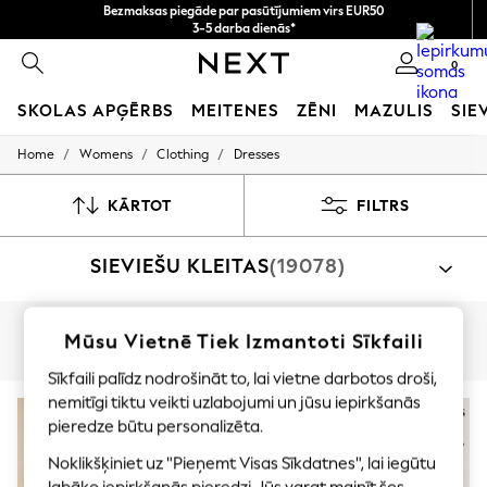
Bezmaksas piegāde par pasūtījumiem virs EUR50
3-5 darba dienās*
Tagad jūs varat
0
iepirkties latviešu valodā!
SKOLAS APĢĒRBS
MEITENES
ZĒNI
MAZULIS
SIE
/
/
/
Home
Womens
Clothing
Dresses
SCHOOLWEAR
All Boys Schoolwear
Shoes
KĀRTOT
FILTRS
Trousers
Shorts
SIEVIEŠU KLEITAS
(19078)
Shirts
Polo Shirts
Sweatshirts & Jumpers
Coats & Jackets
Iepirkties pēc kategorijas
Mūsu Vietnē Tiek Izmantoti Sīkfaili
Underwear
Līkne
Mazam Augumam
Garam Augumam
Kleitas
Socks
Sīkfaili palīdz nodrošināt to, lai vietne darbotos droši,
Multipacks
nemitīgi tiktu veikti uzlabojumi un jūsu iepirkšanās
All Boys Sport & Swimwear
JAUNUMI
pieredze būtu personalizēta.
Trainers & Pumps
Swimwear
Noklikšķiniet uz "Pieņemt Visas Sīkdatnes", lai iegūtu
Tops