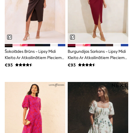
adidas
Nike
Shop All
Shoes
Coats & Jackets
Bags & Accessories
Shirts
Polo Shirts
Shop all
Šokolādes Brūns - Lipsy Midi
Burgundijas Sarkans - Lipsy Midi
Shoes
Kleita Ar Atkailinātiem Pleciem
Kleita Ar Atkailinātiem Pleciem
Coats & Jackets
Un Ielocēm
Un Ielocēm
€93
€93
Bags
Polo Shirts
Blue
Black
White
Grey
Green
Red
All Branded Schoolwear
adidas
Nike
Hype