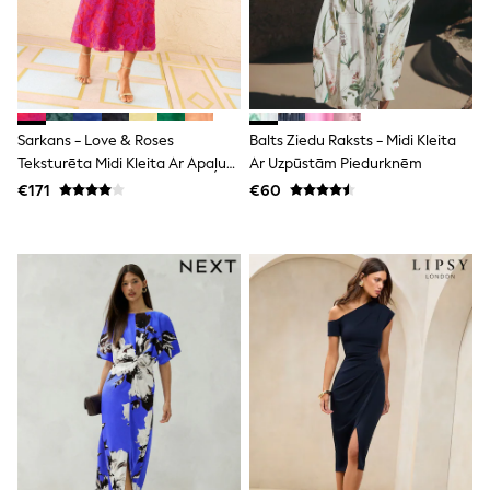
Clarks
Start Rite
Smiggle
Eastpak
All Accessories
All Bags & Backpacks
Girls Bags
Sarkans - Love & Roses
Balts Ziedu Raksts - Midi Kleita
Boys Bags
Teksturēta Midi Kleita Ar Apaļu
Ar Uzpūstām Piedurknēm
Lunchbags
Kakla Izgriezumu Un Uzpūstām
Drink Bottles
€171
€60
Stationery
Piedurknēm
Jumpers
Polo Shirts
T-Shirts
Bags
Blouses
Shirts
Polo Shirts
HOLIDAY SHOP
Women's Holiday Shop
All Swimwear
All Beachwear
Bags & Accessories
Beach Dresses & Kaftans