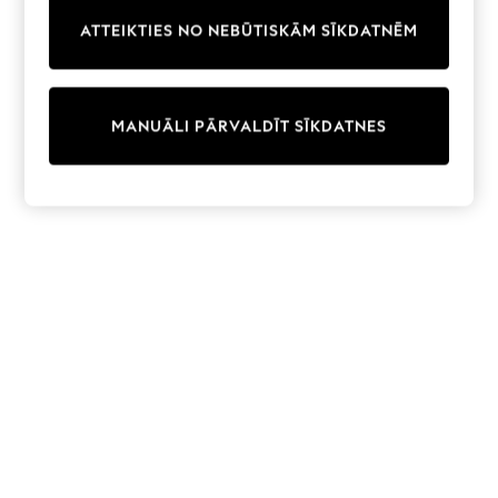
Trainers & Pumps
ATTEIKTIES NO NEBŪTISKĀM SĪKDATNĒM
Swimwear
Tops
Shorts
Joggers
MANUĀLI PĀRVALDĪT SĪKDATNES
adidas
Nike
All Girls Schoolwear
Shoes
Dresses
Trousers
Skirts
Shirts
Polo Shirts
Sweatshirts
Cardigans
Coats & Jackets
Underwear
Socks & Tights