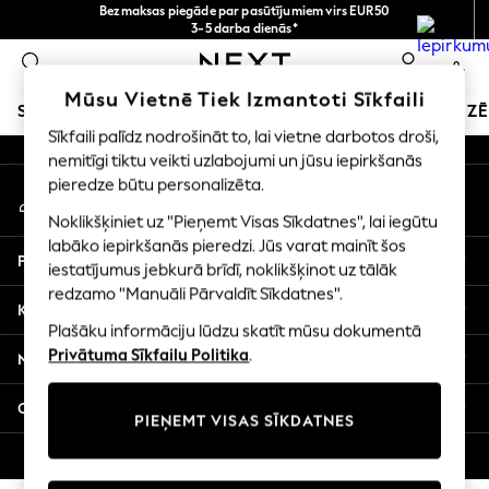
Bezmaksas piegāde par pasūtījumiem virs EUR50
An error occurred on client
3-5 darba dienās*
Tagad jūs varat
0
iepirkties latviešu valodā!
Mūsu sociālie tīkli
Mūsu Vietnē Tiek Izmantoti Sīkfaili
SKOLAS APĢĒRBS
SVĒTKU VEIKALS
MEITENES
ZĒ
Sīkfaili palīdz nodrošināt to, lai vietne darbotos droši,
nemitīgi tiktu veikti uzlabojumi un jūsu iepirkšanās
SCHOOLWEAR
pieredze būtu personalizēta.
Mans konts
All Boys Schoolwear
Pierakstieties savā kontā
Shoes
Noklikšķiniet uz "Pieņemt Visas Sīkdatnes", lai iegūtu
Trousers
labāko iepirkšanās pieredzi. Jūs varat mainīt šos
Palīdzība
Shorts
iestatījumus jebkurā brīdī, noklikšķinot uz tālāk
redzamo "Manuāli Pārvaldīt Sīkdatnes".
Shirts
Konfidencialitāte un juridiskā informācija
Polo Shirts
Plašāku informāciju lūdzu skatīt mūsu dokumentā
Sweatshirts & Jumpers
Privātuma Sīkfailu Politika
.
Nodaļas
Coats & Jackets
Underwear
Citi pakalpojumi
PIEŅEMT VISAS SĪKDATNES
Socks
Multipacks
© 2026 Next Germany GmbH. Visas tiesības aizsargātas.
All Boys Sport & Swimwear