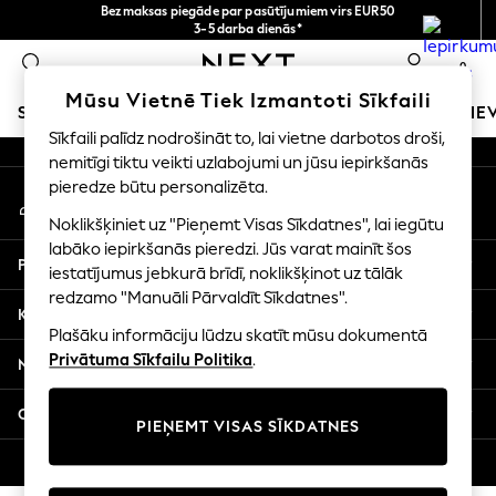
Bezmaksas piegāde par pasūtījumiem virs EUR50
An error occurred on client
3-5 darba dienās*
Tagad jūs varat
0
iepirkties latviešu valodā!
Mūsu sociālie tīkli
Mūsu Vietnē Tiek Izmantoti Sīkfaili
SKOLAS APĢĒRBS
MEITENES
ZĒNI
MAZULIS
SIE
Sīkfaili palīdz nodrošināt to, lai vietne darbotos droši,
nemitīgi tiktu veikti uzlabojumi un jūsu iepirkšanās
SCHOOLWEAR
pieredze būtu personalizēta.
Mans konts
All Boys Schoolwear
Pierakstieties savā kontā
Shoes
Noklikšķiniet uz "Pieņemt Visas Sīkdatnes", lai iegūtu
Trousers
labāko iepirkšanās pieredzi. Jūs varat mainīt šos
Palīdzība
Shorts
iestatījumus jebkurā brīdī, noklikšķinot uz tālāk
redzamo "Manuāli Pārvaldīt Sīkdatnes".
Shirts
Konfidencialitāte un juridiskā informācija
Polo Shirts
Plašāku informāciju lūdzu skatīt mūsu dokumentā
Sweatshirts & Jumpers
Privātuma Sīkfailu Politika
.
Nodaļas
Coats & Jackets
Underwear
Citi pakalpojumi
PIEŅEMT VISAS SĪKDATNES
Socks
Multipacks
© 2026 Next Germany GmbH. Visas tiesības aizsargātas.
All Boys Sport & Swimwear