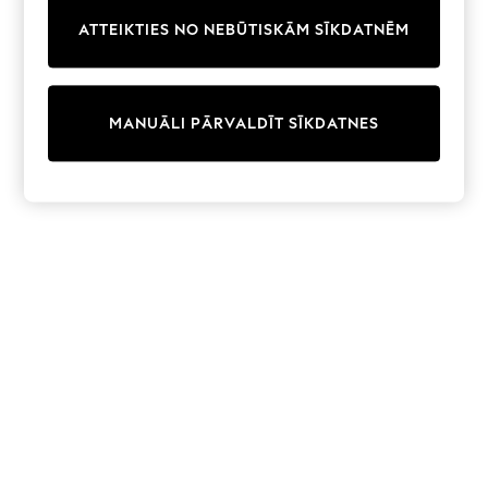
Trainers & Pumps
ATTEIKTIES NO NEBŪTISKĀM SĪKDATNĒM
Swimwear
Tops
Shorts
Joggers
MANUĀLI PĀRVALDĪT SĪKDATNES
adidas
Nike
All Girls Schoolwear
Shoes
Dresses
Trousers
Skirts
Shirts
Polo Shirts
Sweatshirts
Cardigans
Coats & Jackets
Underwear
Socks & Tights