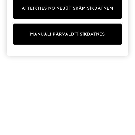
Trainers & Pumps
ATTEIKTIES NO NEBŪTISKĀM SĪKDATNĒM
Swimwear
Tops
Shorts
Joggers
MANUĀLI PĀRVALDĪT SĪKDATNES
adidas
Nike
All Girls Schoolwear
Shoes
Dresses
Trousers
Skirts
Shirts
Polo Shirts
Sweatshirts
Cardigans
Coats & Jackets
Underwear
Socks & Tights