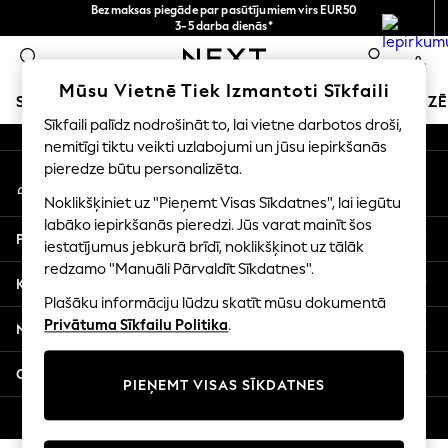
Bezmaksas piegāde par pasūtījumiem virs EUR50
An error occurred on client
3-5 darba dienās*
Tagad jūs varat
0
iepirkties latviešu valodā!
Mūsu sociālie tīkli
Mūsu Vietnē Tiek Izmantoti Sīkfaili
SKOLAS APĢĒRBS
SVĒTKU VEIKALS
MEITENES
ZĒ
Sīkfaili palīdz nodrošināt to, lai vietne darbotos droši,
nemitīgi tiktu veikti uzlabojumi un jūsu iepirkšanās
SCHOOLWEAR
pieredze būtu personalizēta.
Mans konts
All Boys Schoolwear
Pierakstieties savā kontā
Shoes
Noklikšķiniet uz "Pieņemt Visas Sīkdatnes", lai iegūtu
Trousers
labāko iepirkšanās pieredzi. Jūs varat mainīt šos
Palīdzība
Shorts
iestatījumus jebkurā brīdī, noklikšķinot uz tālāk
redzamo "Manuāli Pārvaldīt Sīkdatnes".
Shirts
Konfidencialitāte un juridiskā informācija
Polo Shirts
Plašāku informāciju lūdzu skatīt mūsu dokumentā
Sweatshirts & Jumpers
Privātuma Sīkfailu Politika
.
Nodaļas
Coats & Jackets
Underwear
Citi pakalpojumi
PIEŅEMT VISAS SĪKDATNES
Socks
Multipacks
© 2026 Next Germany GmbH. Visas tiesības aizsargātas.
All Boys Sport & Swimwear