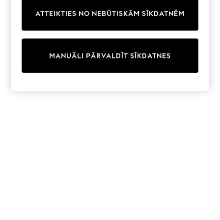
Trainers & Pumps
ATTEIKTIES NO NEBŪTISKĀM SĪKDATNĒM
Swimwear
Tops
Shorts
Joggers
MANUĀLI PĀRVALDĪT SĪKDATNES
adidas
Nike
All Girls Schoolwear
Shoes
Dresses
Trousers
Skirts
Shirts
Polo Shirts
Sweatshirts
Cardigans
Coats & Jackets
Underwear
Socks & Tights