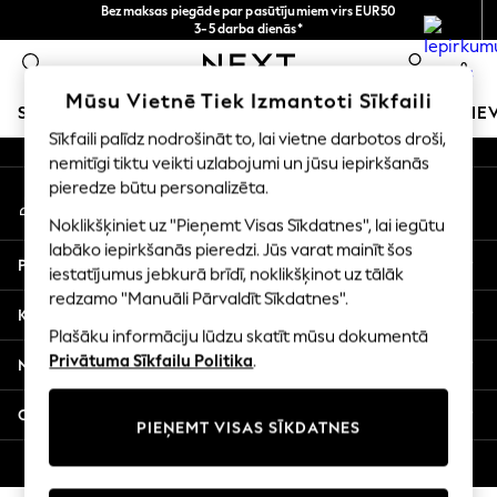
Bezmaksas piegāde par pasūtījumiem virs EUR50
An error occurred on client
3-5 darba dienās*
Tagad jūs varat
0
iepirkties latviešu valodā!
Mūsu sociālie tīkli
Mūsu Vietnē Tiek Izmantoti Sīkfaili
SKOLAS APĢĒRBS
MEITENES
ZĒNI
MAZULIS
SIE
Sīkfaili palīdz nodrošināt to, lai vietne darbotos droši,
nemitīgi tiktu veikti uzlabojumi un jūsu iepirkšanās
SCHOOLWEAR
pieredze būtu personalizēta.
Mans konts
All Boys Schoolwear
Pierakstieties savā kontā
Shoes
Noklikšķiniet uz "Pieņemt Visas Sīkdatnes", lai iegūtu
Trousers
labāko iepirkšanās pieredzi. Jūs varat mainīt šos
Palīdzība
Shorts
iestatījumus jebkurā brīdī, noklikšķinot uz tālāk
redzamo "Manuāli Pārvaldīt Sīkdatnes".
Shirts
Konfidencialitāte un juridiskā informācija
Polo Shirts
Plašāku informāciju lūdzu skatīt mūsu dokumentā
Sweatshirts & Jumpers
Privātuma Sīkfailu Politika
.
Nodaļas
Coats & Jackets
Underwear
Citi pakalpojumi
PIEŅEMT VISAS SĪKDATNES
Socks
Multipacks
© 2026 Next Germany GmbH. Visas tiesības aizsargātas.
All Boys Sport & Swimwear