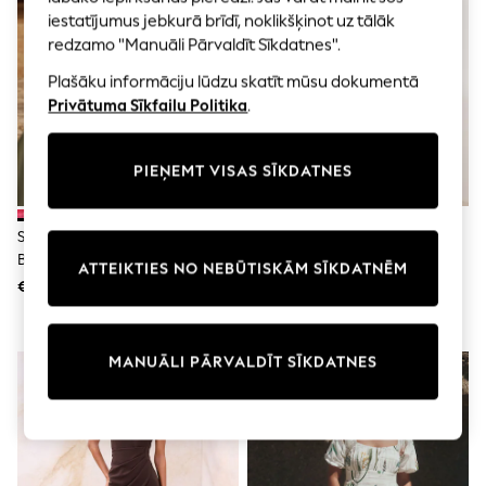
Shorts
iestatījumus jebkurā brīdī, noklikšķinot uz tālāk
Joggers
redzamo "Manuāli Pārvaldīt Sīkdatnes".
adidas
Nike
Plašāku informāciju lūdzu skatīt mūsu dokumentā
All Girls Schoolwear
Privātuma Sīkfailu Politika
.
Shoes
Dresses
Trousers
Skirts
PIEŅEMT VISAS SĪKDATNES
Shirts
Polo Shirts
Sweatshirts
Sarkans - Love & Roses Ar
Baklažānu Violets - Friends Like
Cardigans
Balonveida Piedurknēm Un V
These Drapētā Midi Kleita Ar
ATTEIKTIES NO NEBŪTISKĀM SĪKDATNĒM
Coats & Jackets
Veida Kakla Izgriezumu, Brazīlijas
Vienu Plecu
€87
€69
Underwear
Raksta Midi Kleitu
Socks & Tights
Multipacks
All Girls Sports & Swimwear
MANUĀLI PĀRVALDĪT SĪKDATNES
Trainers & Pumps
Swimwear
Tops
Leggings
Shorts
Joggers