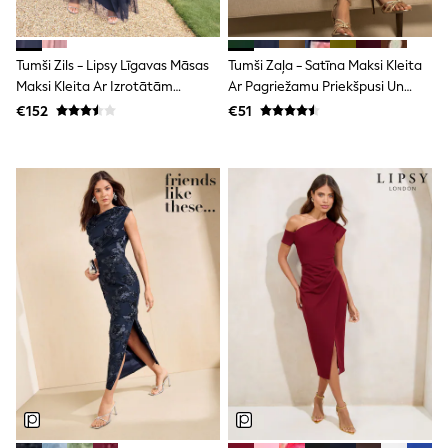
Dresses
Flip Flops
Sliders
Tumši Zils - Lipsy Līgavas Māsas
Tumši Zaļa - Satīna Maksi Kleita
Jumpsuits & Playsuits
Linen Collection
Maksi Kleita Ar Izrotātām
Ar Pagriežamu Priekšpusi Un
Sandals
Detaļām
Garām Piedurknēm
€152
€51
Shorts
Trousers
Sun Hats & Caps
Tops & T-Shirts
Sunglasses
Men's Holiday Shop
All Swimwear
Accessories
Bags & Luggage
Footwear
Hats
Linen Collection
Loafers
Polo Shirts
Sandals & Flipflops
Shirts
Shorts
Sunglasses