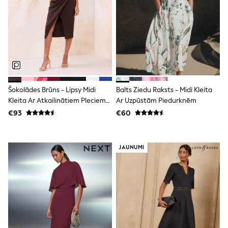
adidas
Nike
Shop All
Shoes
Coats & Jackets
Bags & Accessories
Shirts
Polo Shirts
Shop all
Šokolādes Brūns - Lipsy Midi
Balts Ziedu Raksts - Midi Kleita
Shoes
Kleita Ar Atkailinātiem Pleciem
Ar Uzpūstām Piedurknēm
Coats & Jackets
Un Ielocēm
Bags
€93
€60
Polo Shirts
Blue
Black
JAUNUMI
White
Grey
Green
Red
All Branded Schoolwear
adidas
Nike
Hype