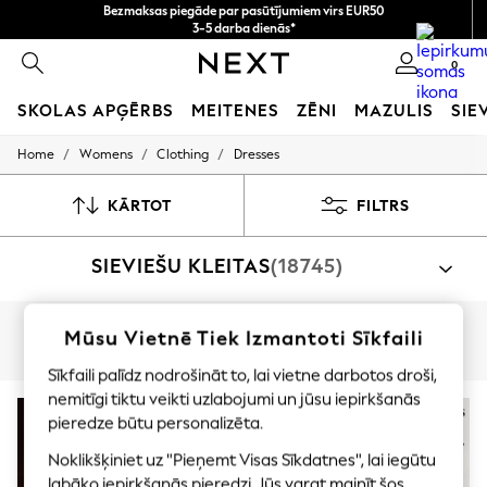
Bezmaksas piegāde par pasūtījumiem virs EUR50
3-5 darba dienās*
Tagad jūs varat
0
iepirkties latviešu valodā!
SKOLAS APĢĒRBS
MEITENES
ZĒNI
MAZULIS
SIE
/
/
/
Home
Womens
Clothing
Dresses
SCHOOLWEAR
All Boys Schoolwear
Shoes
KĀRTOT
FILTRS
Trousers
Shorts
SIEVIEŠU KLEITAS
(18745)
Shirts
Polo Shirts
Sweatshirts & Jumpers
Coats & Jackets
Iepirkties pēc kategorijas
Mūsu Vietnē Tiek Izmantoti Sīkfaili
Underwear
Līkne
Mazam Augumam
Garam Augumam
Kleitas
Socks
Sīkfaili palīdz nodrošināt to, lai vietne darbotos droši,
Multipacks
nemitīgi tiktu veikti uzlabojumi un jūsu iepirkšanās
All Boys Sport & Swimwear
JAUNUMI
pieredze būtu personalizēta.
Trainers & Pumps
Swimwear
Noklikšķiniet uz "Pieņemt Visas Sīkdatnes", lai iegūtu
Tops
labāko iepirkšanās pieredzi. Jūs varat mainīt šos