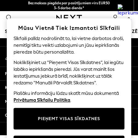
Bezmaksas piegāde par pasūtījumiem virs EUR50
An error occurred on client
3-5 darba dienās*
Tagad jūs varat
0
iepirkties latviešu valodā!
Mūsu sociālie tīkli
Mūsu Vietnē Tiek Izmantoti Sīkfaili
SKOLAS APĢĒRBS
SVĒTKU VEIKALS
MEITENES
ZĒ
Sīkfaili palīdz nodrošināt to, lai vietne darbotos droši,
nemitīgi tiktu veikti uzlabojumi un jūsu iepirkšanās
SCHOOLWEAR
pieredze būtu personalizēta.
Mans konts
All Boys Schoolwear
Pierakstieties savā kontā
Shoes
Noklikšķiniet uz "Pieņemt Visas Sīkdatnes", lai iegūtu
Trousers
labāko iepirkšanās pieredzi. Jūs varat mainīt šos
Palīdzība
Shorts
iestatījumus jebkurā brīdī, noklikšķinot uz tālāk
redzamo "Manuāli Pārvaldīt Sīkdatnes".
Shirts
Konfidencialitāte un juridiskā informācija
Polo Shirts
Plašāku informāciju lūdzu skatīt mūsu dokumentā
Sweatshirts & Jumpers
Privātuma Sīkfailu Politika
.
Nodaļas
Coats & Jackets
Underwear
Citi pakalpojumi
PIEŅEMT VISAS SĪKDATNES
Socks
Multipacks
© 2026 Next Germany GmbH. Visas tiesības aizsargātas.
All Boys Sport & Swimwear