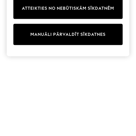
Trainers & Pumps
ATTEIKTIES NO NEBŪTISKĀM SĪKDATNĒM
Swimwear
Tops
Shorts
Joggers
MANUĀLI PĀRVALDĪT SĪKDATNES
adidas
Nike
All Girls Schoolwear
Shoes
Dresses
Trousers
Skirts
Shirts
Polo Shirts
Sweatshirts
Cardigans
Coats & Jackets
Underwear
Socks & Tights