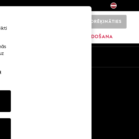
NORĒĶINĀTIES
0
ikti
ŠI
SĀKUMS
ZĪMOLI
IZPĀRDOŠANA
nās
uz
u
Citi pakalpojumi
Mediji un prese
Uzņēmums
NEXT karjeras