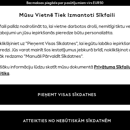
Bezmaksas piegāde par pasūtījumiem virs EUR50
3-5 darba dienās*
Tagad jūs varat
Mūsu Vietnē Tiek Izmantoti Sīkfaili
iepirkties latviešu valodā!
Mūsu sociālie tīkli
faili palīdz nodrošināt to, lai vietne darbotos droši, nemitīgi tiktu ve
abojumi un jūsu iepirkšanās pieredze būtu personalizēta.
EITENES
ZĒNI
MAZULIS
SIEVIETES
VĪRIE
likšķiniet uz "Pieņemt Visas Sīkdatnes", lai iegūtu labāko iepirkša
redzi. Jūs varat mainīt šos iestatījumus jebkurā brīdī, noklikšķinot 
āk redzamo "Manuāli Pārvaldīt Sīkdatnes".
ašāku informāciju lūdzu skatīt mūsu dokumentā
Privātuma Sīkfail
litāte un juridiskā informācija
Nodaļas
itika
.
tātes un sīkfailu politika
Sieviešu
n nosacījumi
Vīriešiem
PIEŅEMT VISAS SĪKDATNES
aldīt sīkfailus
Zēni
uksmju un vērtējumu politika
Meitenes
Sākums
ATTEIKTIES NO NEBŪTISKĀM SĪKDATNĒM
Bērnu