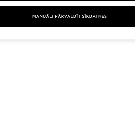
Zīmoli
MANUĀLI PĀRVALDĪT SĪKDATNES
© 2026 Next Germany GmbH. Visas tiesības aizsargātas.