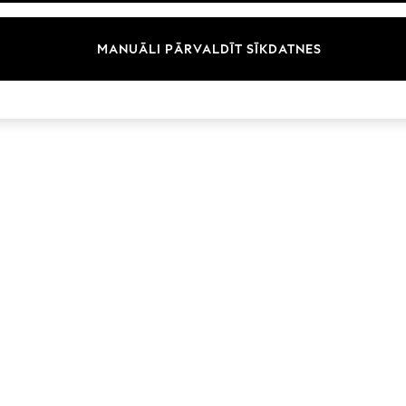
Zīmoli
MANUĀLI PĀRVALDĪT SĪKDATNES
© 2026 Next Germany GmbH. Visas tiesības aizsargātas.