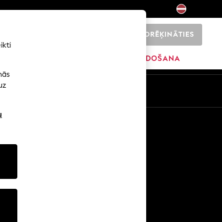
NORĒĶINĀTIES
0
ikti
SĀKUMS
ZĪMOLI
IZPĀRDOŠANA
nās
uz
u
Citi pakalpojumi
Mediji un prese
Uzņēmums
NEXT karjeras