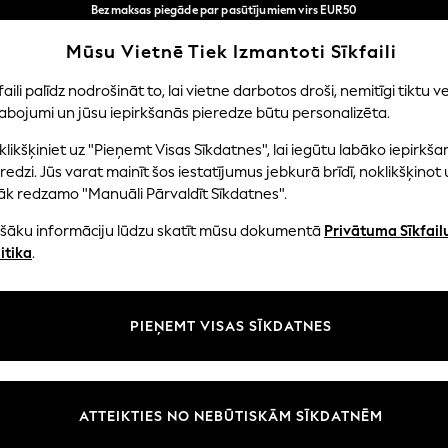
Bezmaksas piegāde par pasūtījumiem virs EUR50
3-5 darba dienās*
Tagad jūs varat
Mūsu Vietnē Tiek Izmantoti Sīkfaili
iepirkties latviešu valodā!
Mūsu sociālie tīkli
faili palīdz nodrošināt to, lai vietne darbotos droši, nemitīgi tiktu ve
abojumi un jūsu iepirkšanās pieredze būtu personalizēta.
NI
MAZULIS
SIEVIETES
VĪRIEŠI
likšķiniet uz "Pieņemt Visas Sīkdatnes", lai iegūtu labāko iepirkša
redzi. Jūs varat mainīt šos iestatījumus jebkurā brīdī, noklikšķinot 
āk redzamo "Manuāli Pārvaldīt Sīkdatnes".
ašāku informāciju lūdzu skatīt mūsu dokumentā
Privātuma Sīkfail
litāte un juridiskā informācija
Nodaļas
itika
.
tātes un sīkfailu politika
Sieviešu
n nosacījumi
Vīriešiem
PIEŅEMT VISAS SĪKDATNES
aldīt sīkfailus
Zēni
uksmju un vērtējumu politika
Meitenes
Sākums
ATTEIKTIES NO NEBŪTISKĀM SĪKDATNĒM
Bērnu