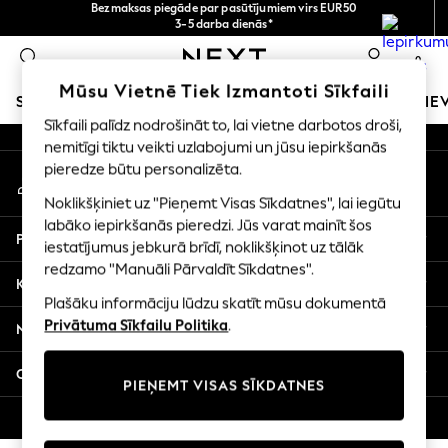
norēķināšanās ar Maksājums caur banku
Bezmaksas piegāde par pasūtījumiem virs EUR50
3-5 darba dienās*
An error occurred on client
Tagad jūs varat
iepirkties latviešu valodā!
0
Mūsu sociālie tīkli
Mūsu Vietnē Tiek Izmantoti Sīkfaili
SKOLAS APĢĒRBS
MEITENES
ZĒNI
MAZULIS
SIE
Sīkfaili palīdz nodrošināt to, lai vietne darbotos droši,
nemitīgi tiktu veikti uzlabojumi un jūsu iepirkšanās
SCHOOLWEAR
pieredze būtu personalizēta.
Mans konts
All Boys Schoolwear
Pierakstieties savā kontā
Shoes
Noklikšķiniet uz "Pieņemt Visas Sīkdatnes", lai iegūtu
Trousers
labāko iepirkšanās pieredzi. Jūs varat mainīt šos
Palīdzība
Shorts
iestatījumus jebkurā brīdī, noklikšķinot uz tālāk
redzamo "Manuāli Pārvaldīt Sīkdatnes".
Shirts
Konfidencialitāte un juridiskā informācija
Polo Shirts
Plašāku informāciju lūdzu skatīt mūsu dokumentā
Sweatshirts & Jumpers
Privātuma Sīkfailu Politika
.
Nodaļas
Coats & Jackets
Underwear
Citi pakalpojumi
PIEŅEMT VISAS SĪKDATNES
Socks
Multipacks
© 2026 Next Germany GmbH. Visas tiesības aizsargātas.
All Boys Sport & Swimwear