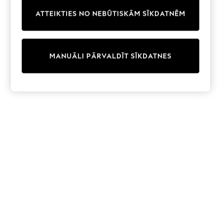
Trainers & Pumps
ATTEIKTIES NO NEBŪTISKĀM SĪKDATNĒM
Swimwear
Tops
Shorts
Joggers
MANUĀLI PĀRVALDĪT SĪKDATNES
adidas
Nike
All Girls Schoolwear
Shoes
Dresses
Trousers
Skirts
Shirts
Polo Shirts
Sweatshirts
Cardigans
Coats & Jackets
Underwear
Socks & Tights