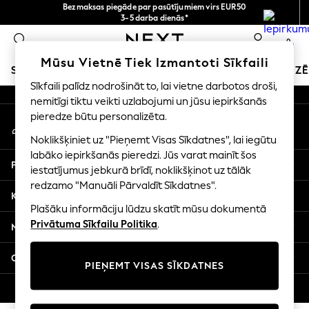
Bezmaksas piegāde par pasūtījumiem virs EUR50
An error occurred on client
3-5 darba dienās*
Tagad jūs varat
0
iepirkties latviešu valodā!
Mūsu sociālie tīkli
Mūsu Vietnē Tiek Izmantoti Sīkfaili
SKOLAS APĢĒRBS
SVĒTKU VEIKALS
MEITENES
ZĒ
Sīkfaili palīdz nodrošināt to, lai vietne darbotos droši,
nemitīgi tiktu veikti uzlabojumi un jūsu iepirkšanās
SCHOOLWEAR
pieredze būtu personalizēta.
Mans konts
All Boys Schoolwear
Pierakstieties savā kontā
Shoes
Noklikšķiniet uz "Pieņemt Visas Sīkdatnes", lai iegūtu
Trousers
labāko iepirkšanās pieredzi. Jūs varat mainīt šos
Palīdzība
Shorts
iestatījumus jebkurā brīdī, noklikšķinot uz tālāk
redzamo "Manuāli Pārvaldīt Sīkdatnes".
Shirts
Konfidencialitāte un juridiskā informācija
Polo Shirts
Plašāku informāciju lūdzu skatīt mūsu dokumentā
Sweatshirts & Jumpers
Privātuma Sīkfailu Politika
.
Nodaļas
Coats & Jackets
Underwear
Citi pakalpojumi
PIEŅEMT VISAS SĪKDATNES
Socks
Multipacks
© 2026 Next Germany GmbH. Visas tiesības aizsargātas.
All Boys Sport & Swimwear