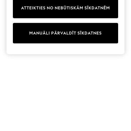
Trainers & Pumps
ATTEIKTIES NO NEBŪTISKĀM SĪKDATNĒM
Swimwear
Tops
Shorts
Joggers
MANUĀLI PĀRVALDĪT SĪKDATNES
adidas
Nike
All Girls Schoolwear
Shoes
Dresses
Trousers
Skirts
Shirts
Polo Shirts
Sweatshirts
Cardigans
Coats & Jackets
Underwear
Socks & Tights