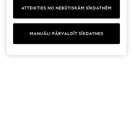
Trainers & Pumps
ATTEIKTIES NO NEBŪTISKĀM SĪKDATNĒM
Swimwear
Tops
Shorts
Joggers
MANUĀLI PĀRVALDĪT SĪKDATNES
adidas
Nike
All Girls Schoolwear
Shoes
Dresses
Trousers
Skirts
Shirts
Polo Shirts
Sweatshirts
Cardigans
Coats & Jackets
Underwear
Socks & Tights