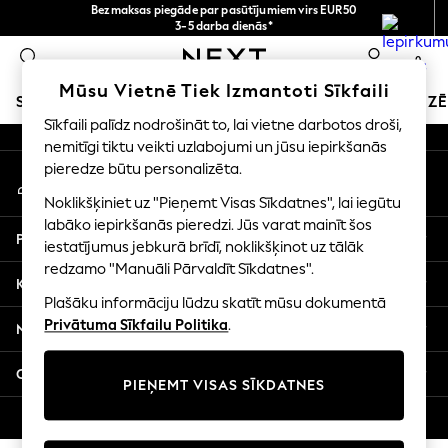
Bezmaksas piegāde par pasūtījumiem virs EUR50
An error occurred on client
3-5 darba dienās*
Tagad jūs varat
0
iepirkties latviešu valodā!
Mūsu sociālie tīkli
Mūsu Vietnē Tiek Izmantoti Sīkfaili
SKOLAS APĢĒRBS
SVĒTKU VEIKALS
MEITENES
ZĒ
Sīkfaili palīdz nodrošināt to, lai vietne darbotos droši,
nemitīgi tiktu veikti uzlabojumi un jūsu iepirkšanās
SCHOOLWEAR
pieredze būtu personalizēta.
Mans konts
All Boys Schoolwear
Pierakstieties savā kontā
Shoes
Noklikšķiniet uz "Pieņemt Visas Sīkdatnes", lai iegūtu
Trousers
labāko iepirkšanās pieredzi. Jūs varat mainīt šos
Palīdzība
Shorts
iestatījumus jebkurā brīdī, noklikšķinot uz tālāk
redzamo "Manuāli Pārvaldīt Sīkdatnes".
Shirts
Konfidencialitāte un juridiskā informācija
Polo Shirts
Plašāku informāciju lūdzu skatīt mūsu dokumentā
Sweatshirts & Jumpers
Privātuma Sīkfailu Politika
.
Nodaļas
Coats & Jackets
Underwear
Citi pakalpojumi
PIEŅEMT VISAS SĪKDATNES
Socks
Multipacks
© 2026 Next Germany GmbH. Visas tiesības aizsargātas.
All Boys Sport & Swimwear