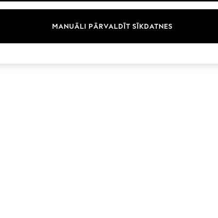
Zīmoli
MANUĀLI PĀRVALDĪT SĪKDATNES
© 2026 Next Germany GmbH. Visas tiesības aizsargātas.