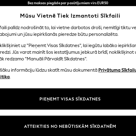
Bezmaksas piegāde par pasūtījumiem virs EUR50
3-5 darba dienās*
Tagad jūs varat
Mūsu Vietnē Tiek Izmantoti Sīkfaili
iepirkties latviešu valodā!
Mūsu sociālie tīkli
faili palīdz nodrošināt to, lai vietne darbotos droši, nemitīgi tiktu ve
abojumi un jūsu iepirkšanās pieredze būtu personalizēta.
NI
MAZULIS
SIEVIETES
VĪRIEŠI
likšķiniet uz "Pieņemt Visas Sīkdatnes", lai iegūtu labāko iepirkša
redzi. Jūs varat mainīt šos iestatījumus jebkurā brīdī, noklikšķinot 
āk redzamo "Manuāli Pārvaldīt Sīkdatnes".
ašāku informāciju lūdzu skatīt mūsu dokumentā
Privātuma Sīkfail
litāte un juridiskā informācija
Nodaļas
itika
.
tātes un sīkfailu politika
Sieviešu
n nosacījumi
Vīriešiem
PIEŅEMT VISAS SĪKDATNES
aldīt sīkfailus
Zēni
uksmju un vērtējumu politika
Meitenes
Sākums
ATTEIKTIES NO NEBŪTISKĀM SĪKDATNĒM
Bērnu