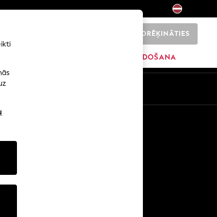
NORĒĶINĀTIES
0
ikti
SĀKUMS
ZĪMOLI
IZPĀRDOŠANA
nās
uz
u
Citi pakalpojumi
Mediji un prese
Uzņēmums
NEXT karjeras