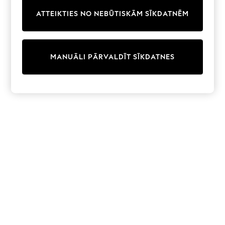
Trainers & Pumps
ATTEIKTIES NO NEBŪTISKĀM SĪKDATNĒM
Swimwear
Tops
Shorts
Joggers
MANUĀLI PĀRVALDĪT SĪKDATNES
adidas
Nike
All Girls Schoolwear
Shoes
Dresses
Trousers
Skirts
Shirts
Polo Shirts
Sweatshirts
Cardigans
Coats & Jackets
Underwear
Socks & Tights