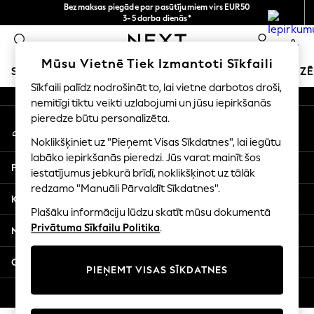
Bezmaksas piegāde par pasūtījumiem virs EUR50
An error occurred on client
3-5 darba dienās*
Tagad jūs varat
0
iepirkties latviešu valodā!
Mūsu sociālie tīkli
Mūsu Vietnē Tiek Izmantoti Sīkfaili
SKOLAS APĢĒRBS
SVĒTKU VEIKALS
MEITENES
ZĒ
Sīkfaili palīdz nodrošināt to, lai vietne darbotos droši,
nemitīgi tiktu veikti uzlabojumi un jūsu iepirkšanās
SCHOOLWEAR
pieredze būtu personalizēta.
Mans konts
All Boys Schoolwear
Pierakstieties savā kontā
Shoes
Noklikšķiniet uz "Pieņemt Visas Sīkdatnes", lai iegūtu
Trousers
labāko iepirkšanās pieredzi. Jūs varat mainīt šos
Palīdzība
Shorts
iestatījumus jebkurā brīdī, noklikšķinot uz tālāk
redzamo "Manuāli Pārvaldīt Sīkdatnes".
Shirts
Konfidencialitāte un juridiskā informācija
Polo Shirts
Plašāku informāciju lūdzu skatīt mūsu dokumentā
Sweatshirts & Jumpers
Privātuma Sīkfailu Politika
.
Nodaļas
Coats & Jackets
Underwear
Citi pakalpojumi
PIEŅEMT VISAS SĪKDATNES
Socks
Multipacks
© 2026 Next Germany GmbH. Visas tiesības aizsargātas.
All Boys Sport & Swimwear