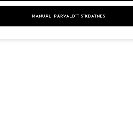
Zīmoli
MANUĀLI PĀRVALDĪT SĪKDATNES
© 2026 Next Germany GmbH. Visas tiesības aizsargātas.