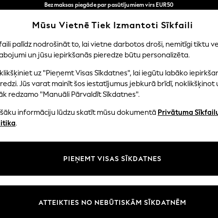
Bezmaksas piegāde par pasūtījumiem virs EUR50
3-5 darba dienās*
Tagad jūs varat
Mūsu Vietnē Tiek Izmantoti Sīkfaili
iepirkties latviešu valodā!
Mūsu sociālie tīkli
faili palīdz nodrošināt to, lai vietne darbotos droši, nemitīgi tiktu ve
abojumi un jūsu iepirkšanās pieredze būtu personalizēta.
EITENES
ZĒNI
MAZULIS
SIEVIETES
VĪRIE
likšķiniet uz "Pieņemt Visas Sīkdatnes", lai iegūtu labāko iepirkša
redzi. Jūs varat mainīt šos iestatījumus jebkurā brīdī, noklikšķinot 
āk redzamo "Manuāli Pārvaldīt Sīkdatnes".
ašāku informāciju lūdzu skatīt mūsu dokumentā
Privātuma Sīkfail
litāte un juridiskā informācija
Nodaļas
itika
.
tātes un sīkfailu politika
Sieviešu
n nosacījumi
Vīriešiem
PIEŅEMT VISAS SĪKDATNES
aldīt sīkfailus
Zēni
uksmju un vērtējumu politika
Meitenes
Sākums
ATTEIKTIES NO NEBŪTISKĀM SĪKDATNĒM
Bērnu