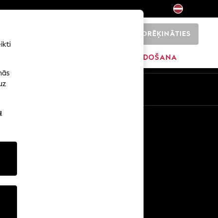
NORĒĶINĀTIES
0
ikti
ŠI
SĀKUMS
ZĪMOLI
IZPĀRDOŠANA
nās
uz
u
Citi pakalpojumi
Mediji un prese
Uzņēmums
NEXT karjeras