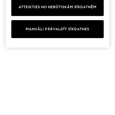
Trainers & Pumps
ATTEIKTIES NO NEBŪTISKĀM SĪKDATNĒM
Swimwear
Tops
Shorts
Joggers
MANUĀLI PĀRVALDĪT SĪKDATNES
adidas
Nike
All Girls Schoolwear
Shoes
Dresses
Trousers
Skirts
Shirts
Polo Shirts
Sweatshirts
Cardigans
Coats & Jackets
Underwear
Socks & Tights