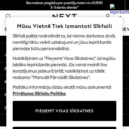
Bezmaksas piegāde par pasūtījumiem virs EUR50
An error occurred on client
3-5 darba dienās*
Tagad jūs varat
0
iepirkties latviešu valodā!
Mūsu sociālie tīkli
Mūsu Vietnē Tiek Izmantoti Sīkfaili
SKOLAS APĢĒRBS
MEITENES
ZĒNI
MAZULIS
SIE
Sīkfaili palīdz nodrošināt to, lai vietne darbotos droši,
nemitīgi tiktu veikti uzlabojumi un jūsu iepirkšanās
SCHOOLWEAR
pieredze būtu personalizēta.
Mans konts
All Boys Schoolwear
Pierakstieties savā kontā
Shoes
Noklikšķiniet uz "Pieņemt Visas Sīkdatnes", lai iegūtu
Trousers
labāko iepirkšanās pieredzi. Jūs varat mainīt šos
Palīdzība
Shorts
iestatījumus jebkurā brīdī, noklikšķinot uz tālāk
redzamo "Manuāli Pārvaldīt Sīkdatnes".
Shirts
Konfidencialitāte un juridiskā informācija
Polo Shirts
Plašāku informāciju lūdzu skatīt mūsu dokumentā
Sweatshirts & Jumpers
Privātuma Sīkfailu Politika
.
Nodaļas
Coats & Jackets
Underwear
Citi pakalpojumi
PIEŅEMT VISAS SĪKDATNES
Socks
Multipacks
© 2026 Next Germany GmbH. Visas tiesības aizsargātas.
All Boys Sport & Swimwear