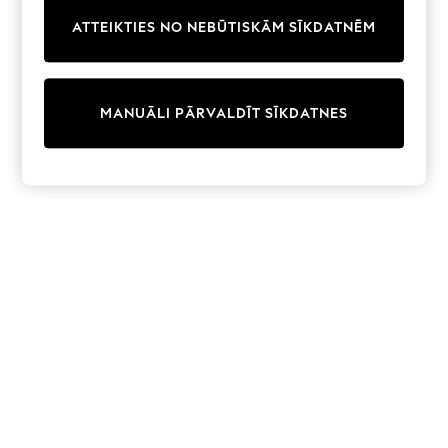
Trainers & Pumps
ATTEIKTIES NO NEBŪTISKĀM SĪKDATNĒM
Swimwear
Tops
Shorts
Joggers
MANUĀLI PĀRVALDĪT SĪKDATNES
adidas
Nike
All Girls Schoolwear
Shoes
Dresses
Trousers
Skirts
Shirts
Polo Shirts
Sweatshirts
Cardigans
Coats & Jackets
Underwear
Socks & Tights