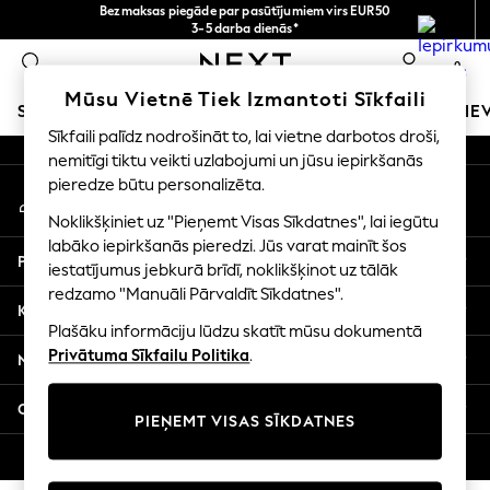
Bezmaksas piegāde par pasūtījumiem virs EUR50
An error occurred on client
3-5 darba dienās*
Tagad jūs varat
0
iepirkties latviešu valodā!
Mūsu sociālie tīkli
Mūsu Vietnē Tiek Izmantoti Sīkfaili
SKOLAS APĢĒRBS
MEITENES
ZĒNI
MAZULIS
SIE
Sīkfaili palīdz nodrošināt to, lai vietne darbotos droši,
nemitīgi tiktu veikti uzlabojumi un jūsu iepirkšanās
SCHOOLWEAR
pieredze būtu personalizēta.
Mans konts
All Boys Schoolwear
Pierakstieties savā kontā
Shoes
Noklikšķiniet uz "Pieņemt Visas Sīkdatnes", lai iegūtu
Trousers
labāko iepirkšanās pieredzi. Jūs varat mainīt šos
Palīdzība
Shorts
iestatījumus jebkurā brīdī, noklikšķinot uz tālāk
redzamo "Manuāli Pārvaldīt Sīkdatnes".
Shirts
Konfidencialitāte un juridiskā informācija
Polo Shirts
Plašāku informāciju lūdzu skatīt mūsu dokumentā
Sweatshirts & Jumpers
Privātuma Sīkfailu Politika
.
Nodaļas
Coats & Jackets
Underwear
Citi pakalpojumi
PIEŅEMT VISAS SĪKDATNES
Socks
Multipacks
© 2026 Next Germany GmbH. Visas tiesības aizsargātas.
All Boys Sport & Swimwear