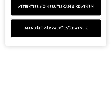
Trainers & Pumps
ATTEIKTIES NO NEBŪTISKĀM SĪKDATNĒM
Swimwear
Tops
Shorts
Joggers
MANUĀLI PĀRVALDĪT SĪKDATNES
adidas
Nike
All Girls Schoolwear
Shoes
Dresses
Trousers
Skirts
Shirts
Polo Shirts
Sweatshirts
Cardigans
Coats & Jackets
Underwear
Socks & Tights