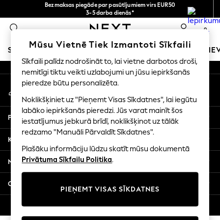
Bezmaksas piegāde par pasūtījumiem virs EUR50
An error occurred on client
3-5 darba dienās*
Tagad jūs varat
0
iepirkties latviešu valodā!
Mūsu sociālie tīkli
Mūsu Vietnē Tiek Izmantoti Sīkfaili
SKOLAS APĢĒRBS
MEITENES
ZĒNI
MAZULIS
SIE
Sīkfaili palīdz nodrošināt to, lai vietne darbotos droši,
nemitīgi tiktu veikti uzlabojumi un jūsu iepirkšanās
SCHOOLWEAR
pieredze būtu personalizēta.
Mans konts
All Boys Schoolwear
Pierakstieties savā kontā
Shoes
Noklikšķiniet uz "Pieņemt Visas Sīkdatnes", lai iegūtu
Trousers
labāko iepirkšanās pieredzi. Jūs varat mainīt šos
Palīdzība
Shorts
iestatījumus jebkurā brīdī, noklikšķinot uz tālāk
redzamo "Manuāli Pārvaldīt Sīkdatnes".
Shirts
Konfidencialitāte un juridiskā informācija
Polo Shirts
Plašāku informāciju lūdzu skatīt mūsu dokumentā
Sweatshirts & Jumpers
Privātuma Sīkfailu Politika
.
Nodaļas
Coats & Jackets
Underwear
Citi pakalpojumi
PIEŅEMT VISAS SĪKDATNES
Socks
Multipacks
© 2026 Next Germany GmbH. Visas tiesības aizsargātas.
All Boys Sport & Swimwear