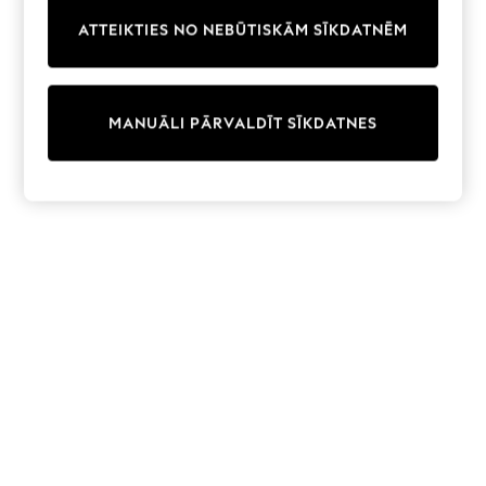
Trainers & Pumps
ATTEIKTIES NO NEBŪTISKĀM SĪKDATNĒM
Swimwear
Tops
Shorts
Joggers
MANUĀLI PĀRVALDĪT SĪKDATNES
adidas
Nike
All Girls Schoolwear
Shoes
Dresses
Trousers
Skirts
Shirts
Polo Shirts
Sweatshirts
Cardigans
Coats & Jackets
Underwear
Socks & Tights