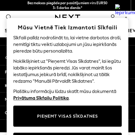
Bezmaksas piegāde par pasūtījumiem virs EUR50
An error occurred on client
3-5 darba dienās*
Tagad jūs varat
0
iepirkties latviešu valodā!
Mūsu sociālie tīkli
Mūsu Vietnē Tiek Izmantoti Sīkfaili
SKOLAS APĢĒRBS
MEITENES
ZĒNI
MAZULIS
SIE
Sīkfaili palīdz nodrošināt to, lai vietne darbotos droši,
nemitīgi tiktu veikti uzlabojumi un jūsu iepirkšanās
SCHOOLWEAR
pieredze būtu personalizēta.
Mans konts
All Boys Schoolwear
Pierakstieties savā kontā
Shoes
Noklikšķiniet uz "Pieņemt Visas Sīkdatnes", lai iegūtu
Trousers
labāko iepirkšanās pieredzi. Jūs varat mainīt šos
Palīdzība
Shorts
iestatījumus jebkurā brīdī, noklikšķinot uz tālāk
redzamo "Manuāli Pārvaldīt Sīkdatnes".
Shirts
Konfidencialitāte un juridiskā informācija
Polo Shirts
Plašāku informāciju lūdzu skatīt mūsu dokumentā
Sweatshirts & Jumpers
Privātuma Sīkfailu Politika
.
Nodaļas
Coats & Jackets
Underwear
Citi pakalpojumi
PIEŅEMT VISAS SĪKDATNES
Socks
Multipacks
© 2026 Next Germany GmbH. Visas tiesības aizsargātas.
All Boys Sport & Swimwear