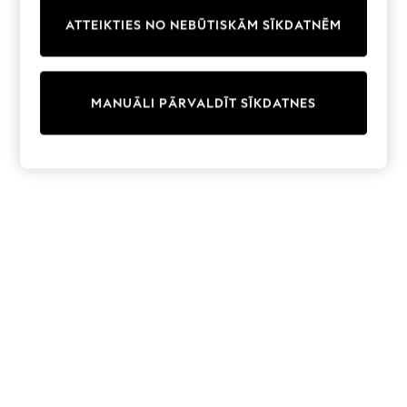
Trainers & Pumps
ATTEIKTIES NO NEBŪTISKĀM SĪKDATNĒM
Swimwear
Tops
Shorts
Joggers
MANUĀLI PĀRVALDĪT SĪKDATNES
adidas
Nike
All Girls Schoolwear
Shoes
Dresses
Trousers
Skirts
Shirts
Polo Shirts
Sweatshirts
Cardigans
Coats & Jackets
Underwear
Socks & Tights