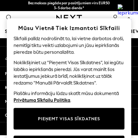
Bezmaksas piegāde par pasūtījumiem virs EUR50
An error occurred on client
3-5 darba dienās*
Tagad jūs varat
0
iepirkties latviešu valodā!
Mūsu sociālie tīkli
Mūsu Vietnē Tiek Izmantoti Sīkfaili
SKOLAS APĢĒRBS
MEITENES
ZĒNI
MAZULIS
SIE
Sīkfaili palīdz nodrošināt to, lai vietne darbotos droši,
nemitīgi tiktu veikti uzlabojumi un jūsu iepirkšanās
SCHOOLWEAR
pieredze būtu personalizēta.
Mans konts
All Boys Schoolwear
Pierakstieties savā kontā
Shoes
Noklikšķiniet uz "Pieņemt Visas Sīkdatnes", lai iegūtu
Trousers
labāko iepirkšanās pieredzi. Jūs varat mainīt šos
Palīdzība
Shorts
iestatījumus jebkurā brīdī, noklikšķinot uz tālāk
redzamo "Manuāli Pārvaldīt Sīkdatnes".
Shirts
Konfidencialitāte un juridiskā informācija
Polo Shirts
Plašāku informāciju lūdzu skatīt mūsu dokumentā
Sweatshirts & Jumpers
Privātuma Sīkfailu Politika
.
Nodaļas
Coats & Jackets
Underwear
Citi pakalpojumi
PIEŅEMT VISAS SĪKDATNES
Socks
Multipacks
© 2026 Next Germany GmbH. Visas tiesības aizsargātas.
All Boys Sport & Swimwear