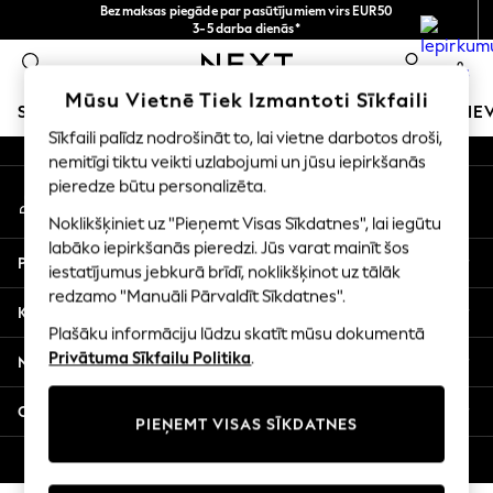
Bezmaksas piegāde par pasūtījumiem virs EUR50
An error occurred on client
3-5 darba dienās*
Tagad jūs varat
0
iepirkties latviešu valodā!
Mūsu sociālie tīkli
Mūsu Vietnē Tiek Izmantoti Sīkfaili
SKOLAS APĢĒRBS
MEITENES
ZĒNI
MAZULIS
SIE
Sīkfaili palīdz nodrošināt to, lai vietne darbotos droši,
nemitīgi tiktu veikti uzlabojumi un jūsu iepirkšanās
SCHOOLWEAR
pieredze būtu personalizēta.
Mans konts
All Boys Schoolwear
Pierakstieties savā kontā
Shoes
Noklikšķiniet uz "Pieņemt Visas Sīkdatnes", lai iegūtu
Trousers
labāko iepirkšanās pieredzi. Jūs varat mainīt šos
Palīdzība
Shorts
iestatījumus jebkurā brīdī, noklikšķinot uz tālāk
redzamo "Manuāli Pārvaldīt Sīkdatnes".
Shirts
Konfidencialitāte un juridiskā informācija
Polo Shirts
Plašāku informāciju lūdzu skatīt mūsu dokumentā
Sweatshirts & Jumpers
Privātuma Sīkfailu Politika
.
Nodaļas
Coats & Jackets
Underwear
Citi pakalpojumi
PIEŅEMT VISAS SĪKDATNES
Socks
Multipacks
© 2026 Next Germany GmbH. Visas tiesības aizsargātas.
All Boys Sport & Swimwear