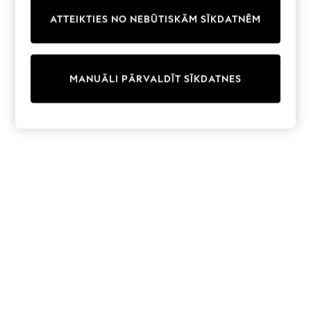
Trainers & Pumps
ATTEIKTIES NO NEBŪTISKĀM SĪKDATNĒM
Swimwear
Tops
Shorts
Joggers
MANUĀLI PĀRVALDĪT SĪKDATNES
adidas
Nike
All Girls Schoolwear
Shoes
Dresses
Trousers
Skirts
Shirts
Polo Shirts
Sweatshirts
Cardigans
Coats & Jackets
Underwear
Socks & Tights