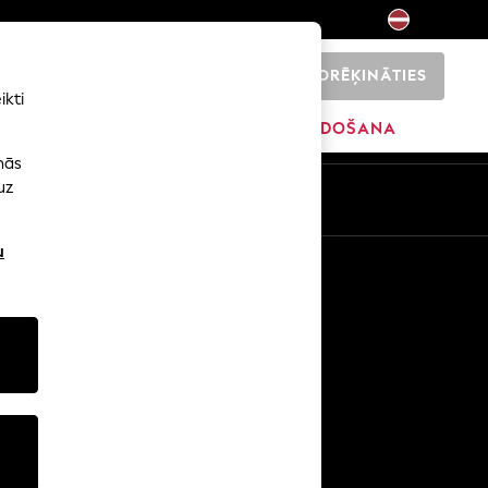
NORĒĶINĀTIES
0
ikti
SĀKUMS
ZĪMOLI
IZPĀRDOŠANA
nās
uz
u
Citi pakalpojumi
Mediji un prese
Uzņēmums
NEXT karjeras