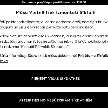
Bezmaksas piegāde par pasūtījumiem virs EUR50
3-5 darba dienās*
Tagad jūs varat
Mūsu Vietnē Tiek Izmantoti Sīkfaili
iepirkties latviešu valodā!
Mūsu sociālie tīkli
faili palīdz nodrošināt to, lai vietne darbotos droši, nemitīgi tiktu ve
abojumi un jūsu iepirkšanās pieredze būtu personalizēta.
NI
MAZULIS
SIEVIETES
VĪRIEŠI
likšķiniet uz "Pieņemt Visas Sīkdatnes", lai iegūtu labāko iepirkša
redzi. Jūs varat mainīt šos iestatījumus jebkurā brīdī, noklikšķinot 
āk redzamo "Manuāli Pārvaldīt Sīkdatnes".
ašāku informāciju lūdzu skatīt mūsu dokumentā
Privātuma Sīkfail
litāte un juridiskā informācija
Nodaļas
itika
.
tātes un sīkfailu politika
Sieviešu
n nosacījumi
Vīriešiem
PIEŅEMT VISAS SĪKDATNES
aldīt sīkfailus
Zēni
uksmju un vērtējumu politika
Meitenes
Sākums
ATTEIKTIES NO NEBŪTISKĀM SĪKDATNĒM
Bērnu