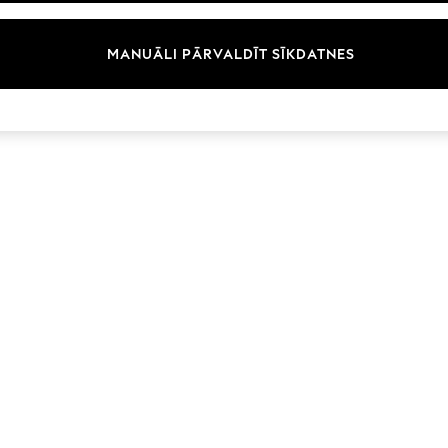
Zīmoli
MANUĀLI PĀRVALDĪT SĪKDATNES
© 2026 Next Germany GmbH. Visas tiesības aizsargātas.