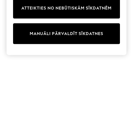
Trainers & Pumps
ATTEIKTIES NO NEBŪTISKĀM SĪKDATNĒM
Swimwear
Tops
Shorts
Joggers
MANUĀLI PĀRVALDĪT SĪKDATNES
adidas
Nike
All Girls Schoolwear
Shoes
Dresses
Trousers
Skirts
Shirts
Polo Shirts
Sweatshirts
Cardigans
Coats & Jackets
Underwear
Socks & Tights