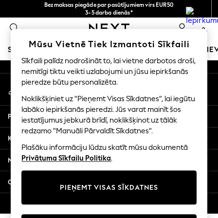
Bezmaksas piegāde par pasūtījumiem virs EUR50
An error occurred on client
3-5 darba dienās*
Tagad jūs varat
0
iepirkties latviešu valodā!
Mūsu sociālie tīkli
Mūsu Vietnē Tiek Izmantoti Sīkfaili
SKOLAS APĢĒRBS
MEITENES
ZĒNI
MAZULIS
SIE
Sīkfaili palīdz nodrošināt to, lai vietne darbotos droši,
nemitīgi tiktu veikti uzlabojumi un jūsu iepirkšanās
SCHOOLWEAR
pieredze būtu personalizēta.
Mans konts
All Boys Schoolwear
Pierakstieties savā kontā
Shoes
Noklikšķiniet uz "Pieņemt Visas Sīkdatnes", lai iegūtu
Trousers
labāko iepirkšanās pieredzi. Jūs varat mainīt šos
Palīdzība
Shorts
iestatījumus jebkurā brīdī, noklikšķinot uz tālāk
redzamo "Manuāli Pārvaldīt Sīkdatnes".
Shirts
Konfidencialitāte un juridiskā informācija
Polo Shirts
Plašāku informāciju lūdzu skatīt mūsu dokumentā
Sweatshirts & Jumpers
Privātuma Sīkfailu Politika
.
Nodaļas
Coats & Jackets
Underwear
Citi pakalpojumi
PIEŅEMT VISAS SĪKDATNES
Socks
Multipacks
© 2026 Next Germany GmbH. Visas tiesības aizsargātas.
All Boys Sport & Swimwear