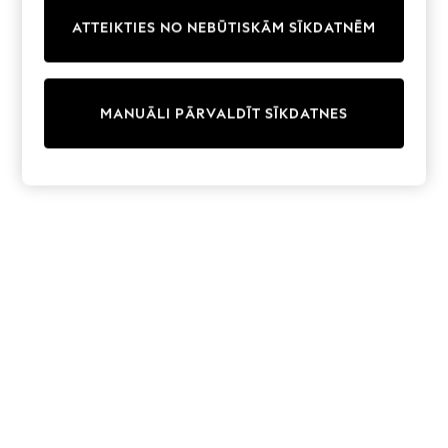
Trainers & Pumps
ATTEIKTIES NO NEBŪTISKĀM SĪKDATNĒM
Swimwear
Tops
Shorts
Joggers
MANUĀLI PĀRVALDĪT SĪKDATNES
adidas
Nike
All Girls Schoolwear
Shoes
Dresses
Trousers
Skirts
Shirts
Polo Shirts
Sweatshirts
Cardigans
Coats & Jackets
Underwear
Socks & Tights