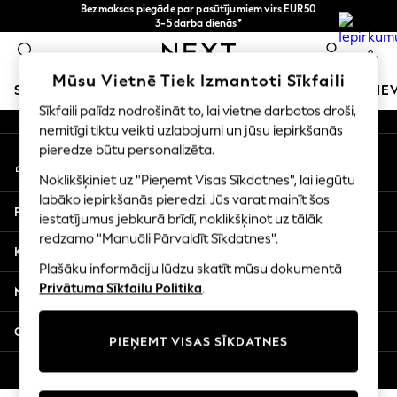
Bezmaksas piegāde par pasūtījumiem virs EUR50
An error occurred on client
3-5 darba dienās*
Tagad jūs varat
0
iepirkties latviešu valodā!
Mūsu sociālie tīkli
Mūsu Vietnē Tiek Izmantoti Sīkfaili
SKOLAS APĢĒRBS
MEITENES
ZĒNI
MAZULIS
SIE
Sīkfaili palīdz nodrošināt to, lai vietne darbotos droši,
nemitīgi tiktu veikti uzlabojumi un jūsu iepirkšanās
SCHOOLWEAR
pieredze būtu personalizēta.
Mans konts
All Boys Schoolwear
Pierakstieties savā kontā
Shoes
Noklikšķiniet uz "Pieņemt Visas Sīkdatnes", lai iegūtu
Trousers
labāko iepirkšanās pieredzi. Jūs varat mainīt šos
Palīdzība
Shorts
iestatījumus jebkurā brīdī, noklikšķinot uz tālāk
redzamo "Manuāli Pārvaldīt Sīkdatnes".
Shirts
Konfidencialitāte un juridiskā informācija
Polo Shirts
Plašāku informāciju lūdzu skatīt mūsu dokumentā
Sweatshirts & Jumpers
Privātuma Sīkfailu Politika
.
Nodaļas
Coats & Jackets
Underwear
Citi pakalpojumi
PIEŅEMT VISAS SĪKDATNES
Socks
Multipacks
© 2026 Next Germany GmbH. Visas tiesības aizsargātas.
All Boys Sport & Swimwear