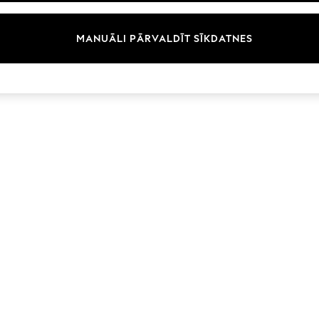
Zīmoli
MANUĀLI PĀRVALDĪT SĪKDATNES
© 2026 Next Germany GmbH. Visas tiesības aizsargātas.