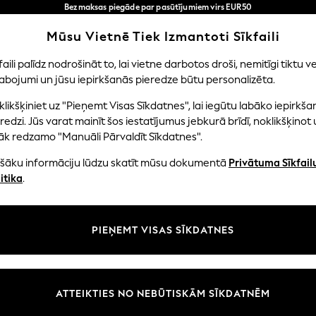
Bezmaksas piegāde par pasūtījumiem virs EUR50
3-5 darba dienās*
Tagad jūs varat
Mūsu Vietnē Tiek Izmantoti Sīkfaili
iepirkties latviešu valodā!
Mūsu sociālie tīkli
faili palīdz nodrošināt to, lai vietne darbotos droši, nemitīgi tiktu ve
abojumi un jūsu iepirkšanās pieredze būtu personalizēta.
EITENES
ZĒNI
MAZULIS
SIEVIETES
VĪRIE
likšķiniet uz "Pieņemt Visas Sīkdatnes", lai iegūtu labāko iepirkša
redzi. Jūs varat mainīt šos iestatījumus jebkurā brīdī, noklikšķinot 
āk redzamo "Manuāli Pārvaldīt Sīkdatnes".
ašāku informāciju lūdzu skatīt mūsu dokumentā
Privātuma Sīkfail
litāte un juridiskā informācija
Nodaļas
itika
.
tātes un sīkfailu politika
Sieviešu
n nosacījumi
Vīriešiem
PIEŅEMT VISAS SĪKDATNES
aldīt sīkfailus
Zēni
uksmju un vērtējumu politika
Meitenes
Sākums
ATTEIKTIES NO NEBŪTISKĀM SĪKDATNĒM
Bērnu