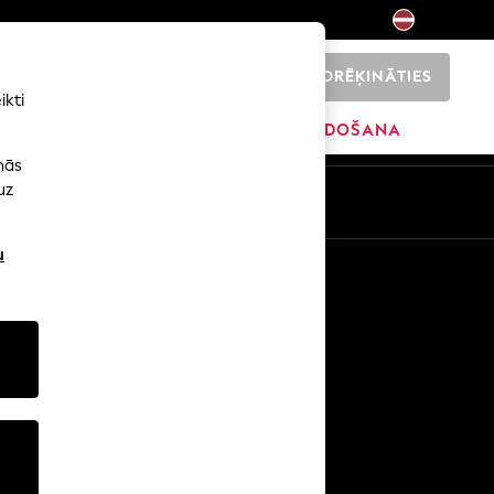
NORĒĶINĀTIES
0
ikti
ŠI
SĀKUMS
ZĪMOLI
IZPĀRDOŠANA
nās
uz
u
Citi pakalpojumi
Mediji un prese
Uzņēmums
NEXT karjeras