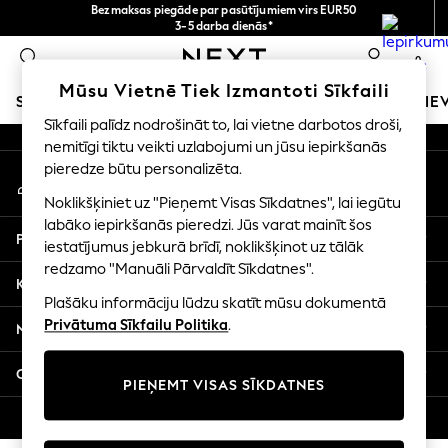
Bezmaksas piegāde par pasūtījumiem virs EUR50
An error occurred on client
3-5 darba dienās*
Tagad jūs varat
0
iepirkties latviešu valodā!
Mūsu sociālie tīkli
Mūsu Vietnē Tiek Izmantoti Sīkfaili
SKOLAS APĢĒRBS
MEITENES
ZĒNI
MAZULIS
SIE
Sīkfaili palīdz nodrošināt to, lai vietne darbotos droši,
nemitīgi tiktu veikti uzlabojumi un jūsu iepirkšanās
SCHOOLWEAR
pieredze būtu personalizēta.
Mans konts
All Boys Schoolwear
Pierakstieties savā kontā
Shoes
Noklikšķiniet uz "Pieņemt Visas Sīkdatnes", lai iegūtu
Trousers
labāko iepirkšanās pieredzi. Jūs varat mainīt šos
Palīdzība
Shorts
iestatījumus jebkurā brīdī, noklikšķinot uz tālāk
redzamo "Manuāli Pārvaldīt Sīkdatnes".
Shirts
Konfidencialitāte un juridiskā informācija
Polo Shirts
Plašāku informāciju lūdzu skatīt mūsu dokumentā
Sweatshirts & Jumpers
Privātuma Sīkfailu Politika
.
Nodaļas
Coats & Jackets
Underwear
Citi pakalpojumi
PIEŅEMT VISAS SĪKDATNES
Socks
Multipacks
© 2026 Next Germany GmbH. Visas tiesības aizsargātas.
All Boys Sport & Swimwear