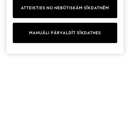
Trainers & Pumps
ATTEIKTIES NO NEBŪTISKĀM SĪKDATNĒM
Swimwear
Tops
Shorts
Joggers
MANUĀLI PĀRVALDĪT SĪKDATNES
adidas
Nike
All Girls Schoolwear
Shoes
Dresses
Trousers
Skirts
Shirts
Polo Shirts
Sweatshirts
Cardigans
Coats & Jackets
Underwear
Socks & Tights