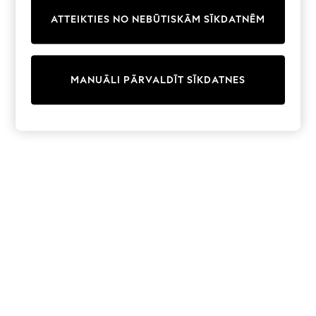
Trainers & Pumps
ATTEIKTIES NO NEBŪTISKĀM SĪKDATNĒM
Swimwear
Tops
Shorts
Joggers
MANUĀLI PĀRVALDĪT SĪKDATNES
adidas
Nike
All Girls Schoolwear
Shoes
Dresses
Trousers
Skirts
Shirts
Polo Shirts
Sweatshirts
Cardigans
Coats & Jackets
Underwear
Socks & Tights