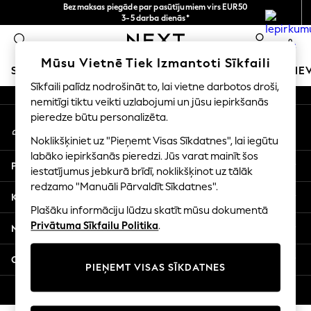
Bezmaksas piegāde par pasūtījumiem virs EUR50
An error occurred on client
3-5 darba dienās*
Tagad jūs varat
0
iepirkties latviešu valodā!
Mūsu sociālie tīkli
Mūsu Vietnē Tiek Izmantoti Sīkfaili
SKOLAS APĢĒRBS
MEITENES
ZĒNI
MAZULIS
SIE
Sīkfaili palīdz nodrošināt to, lai vietne darbotos droši,
nemitīgi tiktu veikti uzlabojumi un jūsu iepirkšanās
SCHOOLWEAR
pieredze būtu personalizēta.
Mans konts
All Boys Schoolwear
Pierakstieties savā kontā
Shoes
Noklikšķiniet uz "Pieņemt Visas Sīkdatnes", lai iegūtu
Trousers
labāko iepirkšanās pieredzi. Jūs varat mainīt šos
Palīdzība
Shorts
iestatījumus jebkurā brīdī, noklikšķinot uz tālāk
redzamo "Manuāli Pārvaldīt Sīkdatnes".
Shirts
Konfidencialitāte un juridiskā informācija
Polo Shirts
Plašāku informāciju lūdzu skatīt mūsu dokumentā
Sweatshirts & Jumpers
Privātuma Sīkfailu Politika
.
Nodaļas
Coats & Jackets
Underwear
Citi pakalpojumi
PIEŅEMT VISAS SĪKDATNES
Socks
Multipacks
© 2026 Next Germany GmbH. Visas tiesības aizsargātas.
All Boys Sport & Swimwear