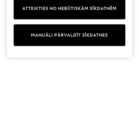
Trainers & Pumps
ATTEIKTIES NO NEBŪTISKĀM SĪKDATNĒM
Swimwear
Tops
Shorts
Joggers
MANUĀLI PĀRVALDĪT SĪKDATNES
adidas
Nike
All Girls Schoolwear
Shoes
Dresses
Trousers
Skirts
Shirts
Polo Shirts
Sweatshirts
Cardigans
Coats & Jackets
Underwear
Socks & Tights