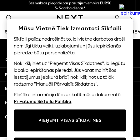
Bezmaksas piegāde par pasūtījumiem virs EUR50
An error occurred on client
3-5 darba dienās*
Tagad jūs varat
0
iepirkties latviešu valodā!
Mūsu sociālie tīkli
Mūsu Vietnē Tiek Izmantoti Sīkfaili
SKOLAS APĢĒRBS
MEITENES
ZĒNI
MAZULIS
SIE
Sīkfaili palīdz nodrošināt to, lai vietne darbotos droši,
nemitīgi tiktu veikti uzlabojumi un jūsu iepirkšanās
SCHOOLWEAR
pieredze būtu personalizēta.
Mans konts
All Boys Schoolwear
Pierakstieties savā kontā
Shoes
Noklikšķiniet uz "Pieņemt Visas Sīkdatnes", lai iegūtu
Trousers
labāko iepirkšanās pieredzi. Jūs varat mainīt šos
Palīdzība
Shorts
iestatījumus jebkurā brīdī, noklikšķinot uz tālāk
redzamo "Manuāli Pārvaldīt Sīkdatnes".
Shirts
Konfidencialitāte un juridiskā informācija
Polo Shirts
Plašāku informāciju lūdzu skatīt mūsu dokumentā
Sweatshirts & Jumpers
Privātuma Sīkfailu Politika
.
Nodaļas
Coats & Jackets
Underwear
Citi pakalpojumi
PIEŅEMT VISAS SĪKDATNES
Socks
Multipacks
© 2026 Next Germany GmbH. Visas tiesības aizsargātas.
All Boys Sport & Swimwear