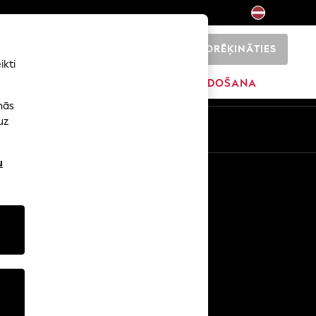
NORĒĶINĀTIES
0
ikti
ŠI
SĀKUMS
ZĪMOLI
IZPĀRDOŠANA
nās
uz
u
Citi pakalpojumi
Mediji un prese
Uzņēmums
NEXT karjeras