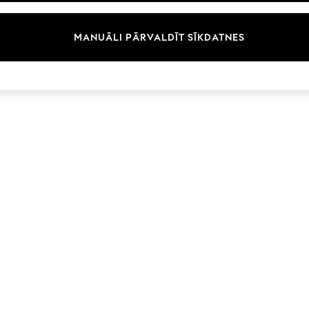
Zīmoli
MANUĀLI PĀRVALDĪT SĪKDATNES
© 2026 Next Germany GmbH. Visas tiesības aizsargātas.