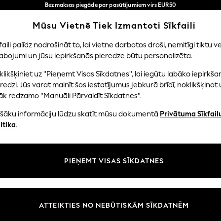
Bezmaksas piegāde par pasūtījumiem virs EUR50
3-5 darba dienās*
Tagad jūs varat
Mūsu Vietnē Tiek Izmantoti Sīkfaili
iepirkties latviešu valodā!
Mūsu sociālie tīkli
faili palīdz nodrošināt to, lai vietne darbotos droši, nemitīgi tiktu ve
abojumi un jūsu iepirkšanās pieredze būtu personalizēta.
EITENES
ZĒNI
MAZULIS
SIEVIETES
VĪRIE
likšķiniet uz "Pieņemt Visas Sīkdatnes", lai iegūtu labāko iepirkša
redzi. Jūs varat mainīt šos iestatījumus jebkurā brīdī, noklikšķinot 
āk redzamo "Manuāli Pārvaldīt Sīkdatnes".
ašāku informāciju lūdzu skatīt mūsu dokumentā
Privātuma Sīkfail
litāte un juridiskā informācija
Nodaļas
itika
.
tātes un sīkfailu politika
Sieviešu
n nosacījumi
Vīriešiem
PIEŅEMT VISAS SĪKDATNES
aldīt sīkfailus
Zēni
uksmju un vērtējumu politika
Meitenes
Sākums
ATTEIKTIES NO NEBŪTISKĀM SĪKDATNĒM
Bērnu