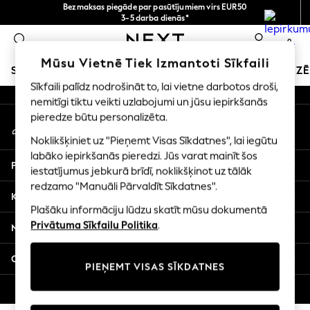
Bezmaksas piegāde par pasūtījumiem virs EUR50
An error occurred on client
3-5 darba dienās*
Tagad jūs varat
0
iepirkties latviešu valodā!
Mūsu sociālie tīkli
Mūsu Vietnē Tiek Izmantoti Sīkfaili
SKOLAS APĢĒRBS
SVĒTKU VEIKALS
MEITENES
ZĒ
Sīkfaili palīdz nodrošināt to, lai vietne darbotos droši,
nemitīgi tiktu veikti uzlabojumi un jūsu iepirkšanās
SCHOOLWEAR
pieredze būtu personalizēta.
Mans konts
All Boys Schoolwear
Pierakstieties savā kontā
Shoes
Noklikšķiniet uz "Pieņemt Visas Sīkdatnes", lai iegūtu
Trousers
labāko iepirkšanās pieredzi. Jūs varat mainīt šos
Palīdzība
Shorts
iestatījumus jebkurā brīdī, noklikšķinot uz tālāk
redzamo "Manuāli Pārvaldīt Sīkdatnes".
Shirts
Konfidencialitāte un juridiskā informācija
Polo Shirts
Plašāku informāciju lūdzu skatīt mūsu dokumentā
Sweatshirts & Jumpers
Privātuma Sīkfailu Politika
.
Nodaļas
Coats & Jackets
Underwear
Citi pakalpojumi
PIEŅEMT VISAS SĪKDATNES
Socks
Multipacks
© 2026 Next Germany GmbH. Visas tiesības aizsargātas.
All Boys Sport & Swimwear