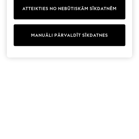
Trainers & Pumps
ATTEIKTIES NO NEBŪTISKĀM SĪKDATNĒM
Swimwear
Tops
Shorts
Joggers
MANUĀLI PĀRVALDĪT SĪKDATNES
adidas
Nike
All Girls Schoolwear
Shoes
Dresses
Trousers
Skirts
Shirts
Polo Shirts
Sweatshirts
Cardigans
Coats & Jackets
Underwear
Socks & Tights