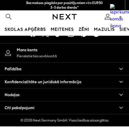
Bezmaksas piegāde par pasūtījumiem virs EUR50
An error occurred on client
3-5 darba dienās*
Tagad jūs varat
0
iepirkties latviešu valodā!
Mūsu sociālie tīkli
SKOLAS APĢĒRBS
MEITENES
ZĒNI
MAZULIS
SIE
SCHOOLWEAR
Mans konts
All Boys Schoolwear
Pierakstieties savā kontā
Shoes
Trousers
Palīdzība
Shorts
Shirts
Konfidencialitāte un juridiskā informācija
Polo Shirts
Sweatshirts & Jumpers
Nodaļas
Coats & Jackets
Underwear
Citi pakalpojumi
Socks
Multipacks
© 2026 Next Germany GmbH. Visas tiesības aizsargātas.
All Boys Sport & Swimwear