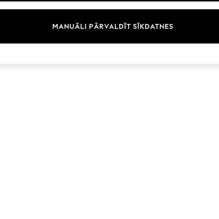
Zīmoli
MANUĀLI PĀRVALDĪT SĪKDATNES
© 2026 Next Germany GmbH. Visas tiesības aizsargātas.