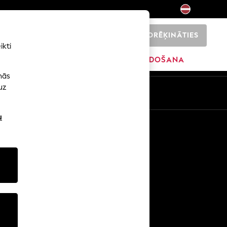
NORĒĶINĀTIES
0
ikti
ŠI
SĀKUMS
ZĪMOLI
IZPĀRDOŠANA
nās
uz
u
Citi pakalpojumi
Mediji un prese
Uzņēmums
NEXT karjeras