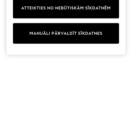
Trainers & Pumps
ATTEIKTIES NO NEBŪTISKĀM SĪKDATNĒM
Swimwear
Tops
Shorts
Joggers
MANUĀLI PĀRVALDĪT SĪKDATNES
adidas
Nike
All Girls Schoolwear
Shoes
Dresses
Trousers
Skirts
Shirts
Polo Shirts
Sweatshirts
Cardigans
Coats & Jackets
Underwear
Socks & Tights