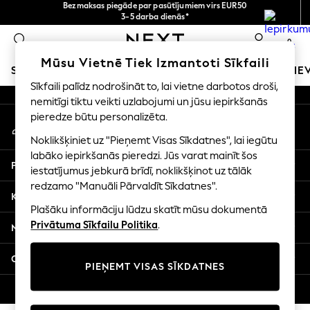
norēķināšanās ar Maksājums caur banku
Bezmaksas piegāde par pasūtījumiem virs EUR50
3-5 darba dienās*
An error occurred on client
Tagad jūs varat
iepirkties latviešu valodā!
0
Mūsu sociālie tīkli
Mūsu Vietnē Tiek Izmantoti Sīkfaili
SKOLAS APĢĒRBS
MEITENES
ZĒNI
MAZULIS
SIE
Sīkfaili palīdz nodrošināt to, lai vietne darbotos droši,
nemitīgi tiktu veikti uzlabojumi un jūsu iepirkšanās
SCHOOLWEAR
pieredze būtu personalizēta.
Mans konts
All Boys Schoolwear
Pierakstieties savā kontā
Shoes
Noklikšķiniet uz "Pieņemt Visas Sīkdatnes", lai iegūtu
Trousers
labāko iepirkšanās pieredzi. Jūs varat mainīt šos
Palīdzība
Shorts
iestatījumus jebkurā brīdī, noklikšķinot uz tālāk
redzamo "Manuāli Pārvaldīt Sīkdatnes".
Shirts
Konfidencialitāte un juridiskā informācija
Polo Shirts
Plašāku informāciju lūdzu skatīt mūsu dokumentā
Sweatshirts & Jumpers
Privātuma Sīkfailu Politika
.
Nodaļas
Coats & Jackets
Underwear
Citi pakalpojumi
PIEŅEMT VISAS SĪKDATNES
Socks
Multipacks
© 2026 Next Germany GmbH. Visas tiesības aizsargātas.
All Boys Sport & Swimwear