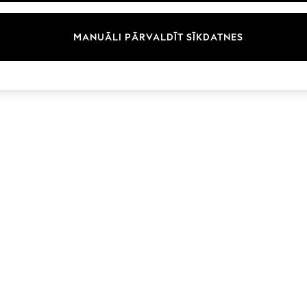
Zīmoli
MANUĀLI PĀRVALDĪT SĪKDATNES
© 2026 Next Germany GmbH. Visas tiesības aizsargātas.