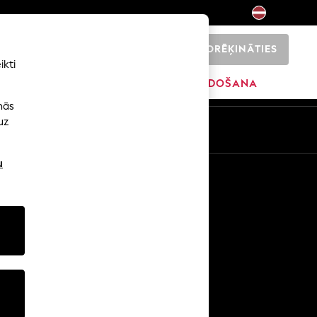
NORĒĶINĀTIES
0
ikti
ŠI
SĀKUMS
ZĪMOLI
IZPĀRDOŠANA
nās
uz
u
Citi pakalpojumi
Mediji un prese
Uzņēmums
NEXT karjeras