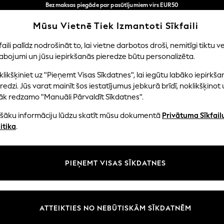
Bezmaksas piegāde par pasūtījumiem virs EUR50
3-5 darba dienās*
Tagad jūs varat
Mūsu Vietnē Tiek Izmantoti Sīkfaili
iepirkties latviešu valodā!
Mūsu sociālie tīkli
faili palīdz nodrošināt to, lai vietne darbotos droši, nemitīgi tiktu ve
abojumi un jūsu iepirkšanās pieredze būtu personalizēta.
EITENES
ZĒNI
MAZULIS
SIEVIETES
VĪRIE
likšķiniet uz "Pieņemt Visas Sīkdatnes", lai iegūtu labāko iepirkša
redzi. Jūs varat mainīt šos iestatījumus jebkurā brīdī, noklikšķinot 
āk redzamo "Manuāli Pārvaldīt Sīkdatnes".
ašāku informāciju lūdzu skatīt mūsu dokumentā
Privātuma Sīkfail
litāte un juridiskā informācija
Nodaļas
itika
.
tātes un sīkfailu politika
Sieviešu
n nosacījumi
Vīriešiem
PIEŅEMT VISAS SĪKDATNES
aldīt sīkfailus
Zēni
uksmju un vērtējumu politika
Meitenes
Sākums
ATTEIKTIES NO NEBŪTISKĀM SĪKDATNĒM
Bērnu